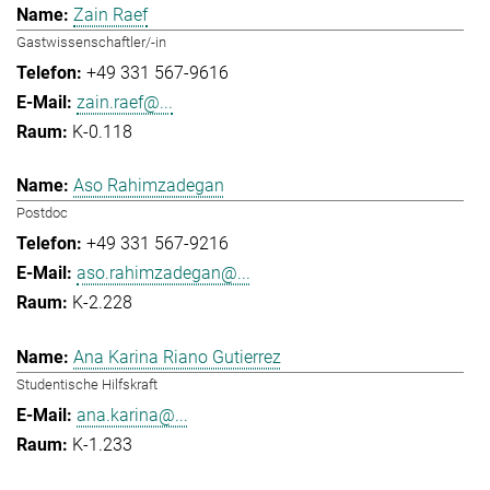
Zain Raef
Gastwissenschaftler/-in
+49 331 567-9616
zain.raef@...
K-0.118
Aso Rahimzadegan
Postdoc
+49 331 567-9216
aso.rahimzadegan@...
K-2.228
Ana Karina Riano Gutierrez
Studentische Hilfskraft
ana.karina@...
K-1.233