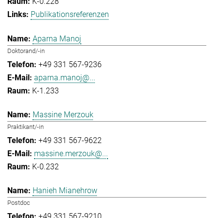
K-0.228
Publikationsreferenzen
Aparna Manoj
Doktorand/-in
+49 331 567-9236
aparna.manoj@...
K-1.233
Massine Merzouk
Praktikant/-in
+49 331 567-9622
massine.merzouk@...
K-0.232
Hanieh Mianehrow
Postdoc
+49 331 567-9210