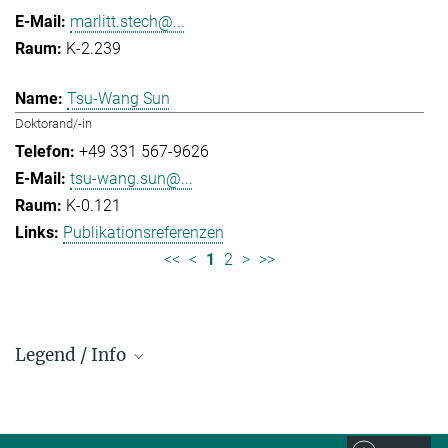
marlitt.stech@...
K-2.239
Tsu-Wang Sun
Doktorand/-in
+49 331 567-9626
tsu-wang.sun@...
K-0.121
Publikationsreferenzen
<<
<
1
2
>
>>
Legend / Info
Prefix and Extension:
Golm: +49 331 567 - ...