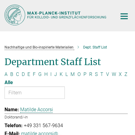
Hauptinhalt
Nachhaltige und Bio-inspirierte Materialien
Dept. Staff List
Department Staff List
A
B
C
D
E
F
G
H
I
J
K
L
M
O
P
R
S
T
V
W
X
Z
Alle
Matilde Accorsi
Doktorand/-in
+49 331 567-9634
matilde.accorsi@...