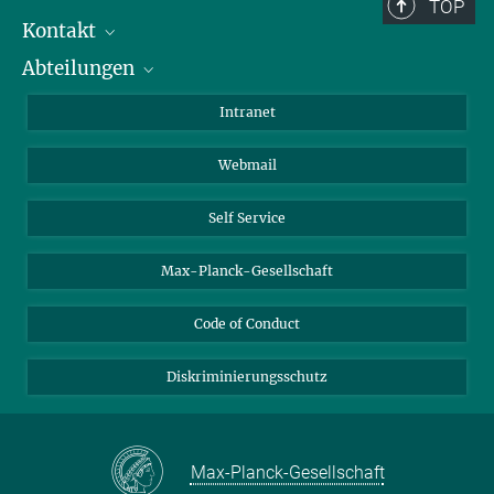
Berlin: +49 30 838 59-...
TOP
Kontakt
Room/Region codes:
Abteilungen
Mitarbeiterverzeichnis
Z- ~ Central building (Zentralgebäude)
Anfahrt
Biomaterialien
K- ~ Institut
Intranet
AS23a- ~ Berlin (SupraFAB)
Biomolekulare Systeme
Webmail
Kolloidchemie
Nachhaltige und Bio-inspirierte Materialien
Self Service
Max-Planck-Gesellschaft
Code of Conduct
Diskriminierungsschutz
Max-Planck-Gesellschaft