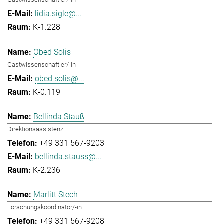
lidia.sigle@...
K-1.228
Obed Solis
Gastwissenschaftler/-in
obed.solis@...
K-0.119
Bellinda Stauß
Direktionsassistenz
+49 331 567-9203
bellinda.stauss@...
K-2.236
Marlitt Stech
Forschungskoordinator/-in
+49 331 567-9208