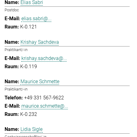
Elias Sabri
Postdoc
elias.sabri@...
K-0.121
Krishay Sachdeva
Praktikant/-in
krishay.sachdeva@...
K-0.119
Maurice Schmette
Praktikant/-in
+49 331 567-9622
maurice.schmette@...
K-0.232
Lidia Sigle
Gastwissenschaftler/-in