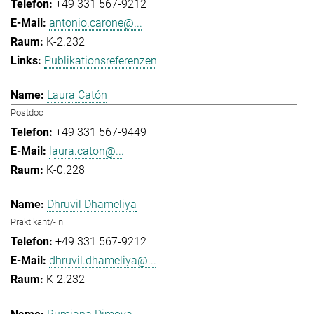
+49 331 567-9212
antonio.carone@...
K-2.232
Publikationsreferenzen
Laura Catón
Postdoc
+49 331 567-9449
laura.caton@...
K-0.228
Dhruvil Dhameliya
Praktikant/-in
+49 331 567-9212
dhruvil.dhameliya@...
K-2.232