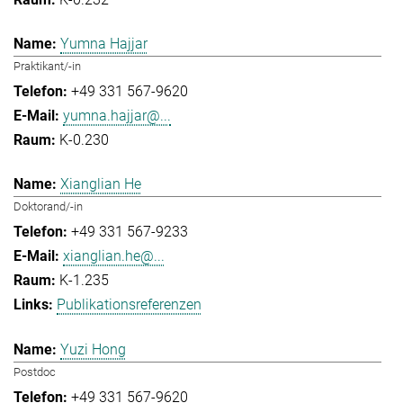
Yumna Hajjar
Praktikant/-in
+49 331 567-9620
yumna.hajjar@...
K-0.230
Xianglian He
Doktorand/-in
+49 331 567-9233
xianglian.he@...
K-1.235
Publikationsreferenzen
Yuzi Hong
Postdoc
+49 331 567-9620