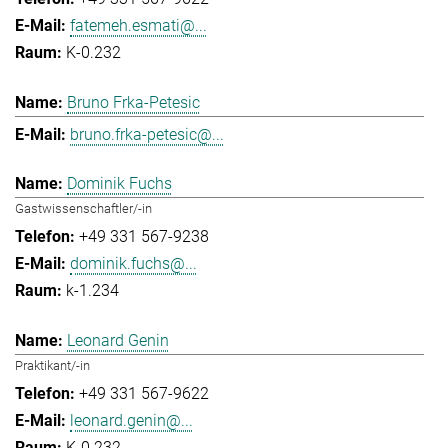
fatemeh.esmati@...
K-0.232
Bruno Frka-Petesic
bruno.frka-petesic@...
Dominik Fuchs
Gastwissenschaftler/-in
+49 331 567-9238
dominik.fuchs@...
k-1.234
Leonard Genin
Praktikant/-in
+49 331 567-9622
leonard.genin@...
K-0.232