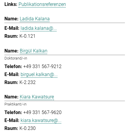
Publikationsreferenzen
Ladida Kalana
ladida.kalana@...
K-0.121
Birgül Kalkan
Doktorand/-in
+49 331 567-9212
birguel.kalkan@...
K-2.232
Kiara Kawatsure
Praktikant/-in
+49 331 567-9620
kiara.kawatsure@...
K-0.230