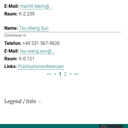
marlitt.stech@...
K-2.239
Tsu-Wang Sun
Doktorand/-in
+49 331 567-9626
tsu-wang.sun@...
K-0.121
Publikationsreferenzen
<<
<
1
2
>
>>
Legend / Info
Prefix and Extension:
Golm: +49 331 567 - ...