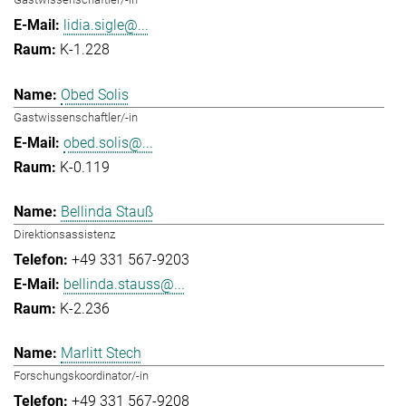
lidia.sigle@...
K-1.228
Obed Solis
Gastwissenschaftler/-in
obed.solis@...
K-0.119
Bellinda Stauß
Direktionsassistenz
+49 331 567-9203
bellinda.stauss@...
K-2.236
Marlitt Stech
Forschungskoordinator/-in
+49 331 567-9208