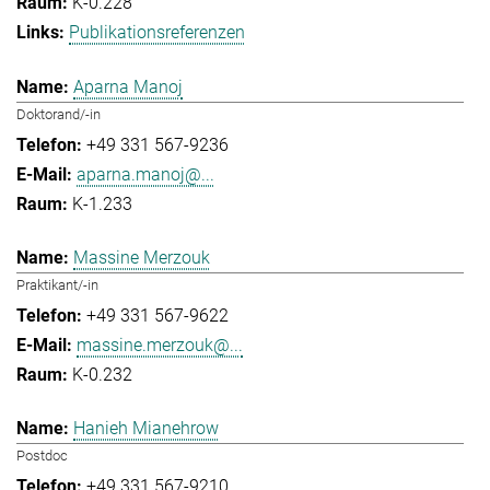
K-0.228
Publikationsreferenzen
Aparna Manoj
Doktorand/-in
+49 331 567-9236
aparna.manoj@...
K-1.233
Massine Merzouk
Praktikant/-in
+49 331 567-9622
massine.merzouk@...
K-0.232
Hanieh Mianehrow
Postdoc
+49 331 567-9210