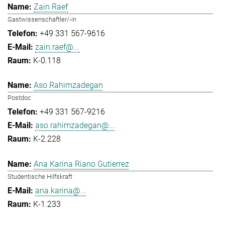
Zain Raef
Gastwissenschaftler/-in
+49 331 567-9616
zain.raef@...
K-0.118
Aso Rahimzadegan
Postdoc
+49 331 567-9216
aso.rahimzadegan@...
K-2.228
Ana Karina Riano Gutierrez
Studentische Hilfskraft
ana.karina@...
K-1.233