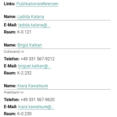
Publikationsreferenzen
Ladida Kalana
ladida.kalana@...
K-0.121
Birgül Kalkan
Doktorand/-in
+49 331 567-9212
birguel.kalkan@...
K-2.232
Kiara Kawatsure
Praktikant/-in
+49 331 567-9620
kiara.kawatsure@...
K-0.230