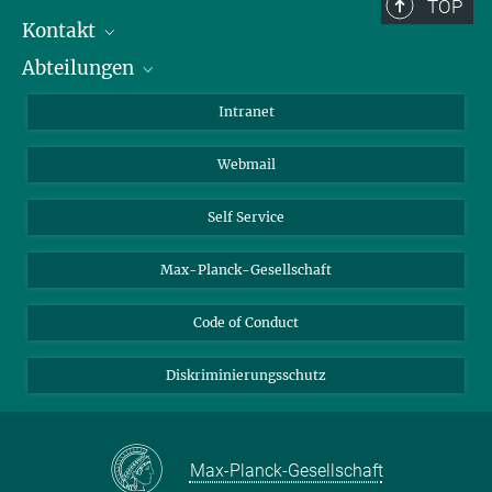
Berlin: +49 30 838 59-...
TOP
Kontakt
Room/Region codes:
Abteilungen
Mitarbeiterverzeichnis
Z- ~ Central building (Zentralgebäude)
Anfahrt
Biomaterialien
K- ~ Institut
Intranet
AS23a- ~ Berlin (SupraFAB)
Biomolekulare Systeme
Webmail
Kolloidchemie
Nachhaltige und Bio-inspirierte Materialien
Self Service
Max-Planck-Gesellschaft
Code of Conduct
Diskriminierungsschutz
Max-Planck-Gesellschaft