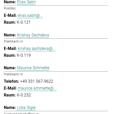
Elias Sabri
Postdoc
elias.sabri@...
K-0.121
Krishay Sachdeva
Praktikant/-in
krishay.sachdeva@...
K-0.119
Maurice Schmette
Praktikant/-in
+49 331 567-9622
maurice.schmette@...
K-0.232
Lidia Sigle
Gastwissenschaftler/-in