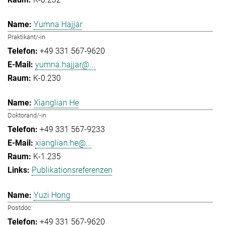
Yumna Hajjar
Praktikant/-in
+49 331 567-9620
yumna.hajjar@...
K-0.230
Xianglian He
Doktorand/-in
+49 331 567-9233
xianglian.he@...
K-1.235
Publikationsreferenzen
Yuzi Hong
Postdoc
+49 331 567-9620