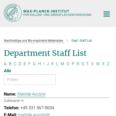
Hauptinhalt
Nachhaltige und Bio-inspirierte Materialien
Dept. Staff List
Department Staff List
A
B
C
D
E
F
G
H
I
J
K
L
M
O
P
R
S
T
V
W
X
Z
Alle
Matilde Accorsi
Doktorand/-in
+49 331 567-9634
matilde.accorsi@...