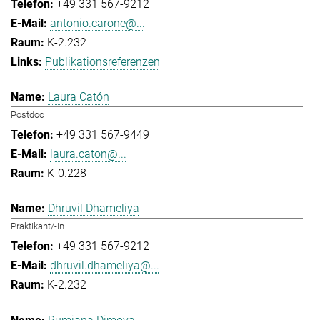
+49 331 567-9212
antonio.carone@...
K-2.232
Publikationsreferenzen
Laura Catón
Postdoc
+49 331 567-9449
laura.caton@...
K-0.228
Dhruvil Dhameliya
Praktikant/-in
+49 331 567-9212
dhruvil.dhameliya@...
K-2.232