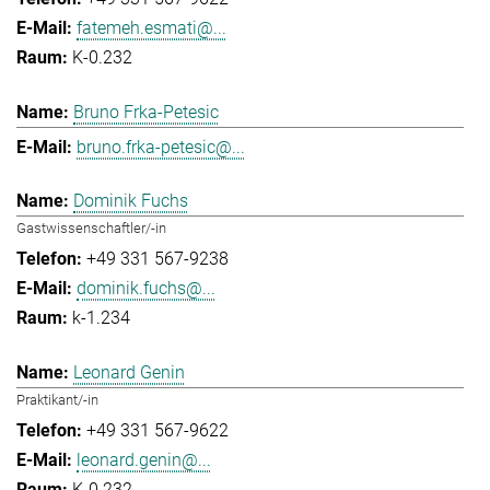
fatemeh.esmati@...
K-0.232
Bruno Frka-Petesic
bruno.frka-petesic@...
Dominik Fuchs
Gastwissenschaftler/-in
+49 331 567-9238
dominik.fuchs@...
k-1.234
Leonard Genin
Praktikant/-in
+49 331 567-9622
leonard.genin@...
K-0.232