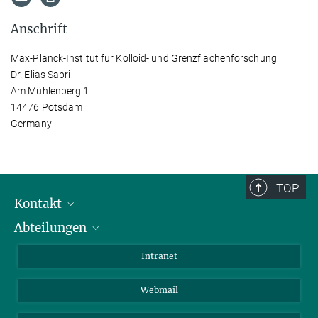
Anschrift
Max-Planck-Institut für Kolloid- und Grenzflächenforschung
Dr. Elias Sabri
Am Mühlenberg 1
14476 Potsdam
Germany
TOP
Kontakt
Abteilungen
Mitarbeiterverzeichnis
Anfahrt
Biomaterialien
Intranet
Biomolekulare Systeme
Webmail
Kolloidchemie