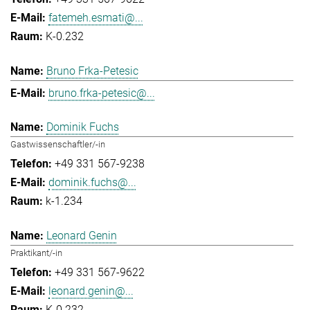
fatemeh.esmati@...
K-0.232
Bruno Frka-Petesic
bruno.frka-petesic@...
Dominik Fuchs
Gastwissenschaftler/-in
+49 331 567-9238
dominik.fuchs@...
k-1.234
Leonard Genin
Praktikant/-in
+49 331 567-9622
leonard.genin@...
K-0.232