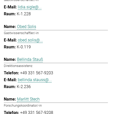
lidia.sigle@...
K-1.228
Obed Solis
Gastwissenschaftler/-in
obed.solis@...
K-0.119
Bellinda Stauß
Direktionsassistenz
+49 331 567-9203
bellinda.stauss@...
K-2.236
Marlitt Stech
Forschungskoordinator/-in
+49 331 567-9208