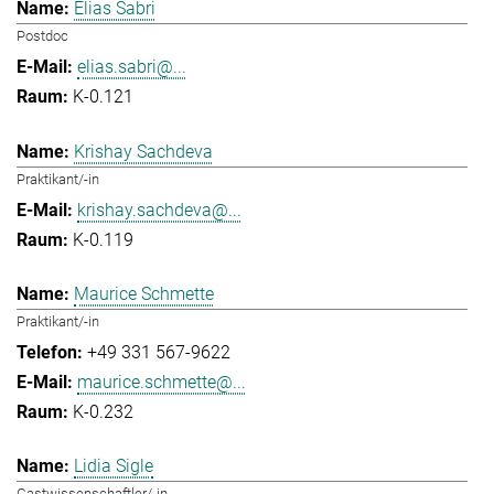
Elias Sabri
Postdoc
elias.sabri@...
K-0.121
Krishay Sachdeva
Praktikant/-in
krishay.sachdeva@...
K-0.119
Maurice Schmette
Praktikant/-in
+49 331 567-9622
maurice.schmette@...
K-0.232
Lidia Sigle
Gastwissenschaftler/-in