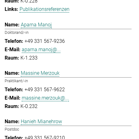
K-0.228
Publikationsreferenzen
Aparna Manoj
Doktorand/-in
+49 331 567-9236
aparna.manoj@...
K-1.233
Massine Merzouk
Praktikant/-in
+49 331 567-9622
massine.merzouk@...
K-0.232
Hanieh Mianehrow
Postdoc
+49 331 567-9210