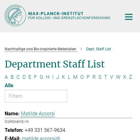
Hauptinhalt
Nachhaltige und Bio-inspirierte Materialien
Dept. Staff List
Department Staff List
A
B
C
D
E
F
G
H
I
J
K
L
M
O
P
R
S
T
V
W
X
Z
Alle
Matilde Accorsi
Doktorand/-in
+49 331 567-9634
matilde.accorsi@...