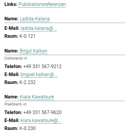
Publikationsreferenzen
Ladida Kalana
ladida.kalana@...
K-0.121
Birgül Kalkan
Doktorand/-in
+49 331 567-9212
birguel.kalkan@...
K-2.232
Kiara Kawatsure
Praktikant/-in
+49 331 567-9620
kiara.kawatsure@...
K-0.230