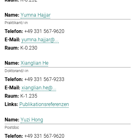
Yumna Hajjar
Praktikant/-in
+49 331 567-9620
yumna.hajjar@...
K-0.230
Xianglian He
Doktorand/-in
+49 331 567-9233
xianglian.he@...
K-1.235
Publikationsreferenzen
Yuzi Hong
Postdoc
+49 331 567-9620