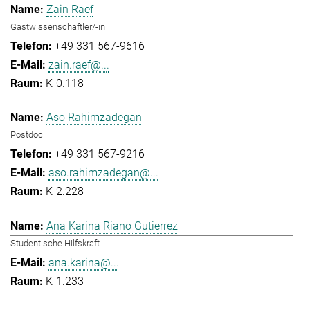
Zain Raef
Gastwissenschaftler/-in
+49 331 567-9616
zain.raef@...
K-0.118
Aso Rahimzadegan
Postdoc
+49 331 567-9216
aso.rahimzadegan@...
K-2.228
Ana Karina Riano Gutierrez
Studentische Hilfskraft
ana.karina@...
K-1.233