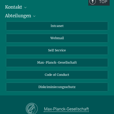
Berlin: +49 30 838 59-...
TOP
Kontakt
Room/Region codes:
Abteilungen
Mitarbeiterverzeichnis
Z- ~ Central building (Zentralgebäude)
Anfahrt
Biomaterialien
K- ~ Institut
Intranet
AS23a- ~ Berlin (SupraFAB)
Biomolekulare Systeme
Webmail
Kolloidchemie
Nachhaltige und Bio-inspirierte Materialien
Self Service
Max-Planck-Gesellschaft
Code of Conduct
Diskriminierungsschutz
Max-Planck-Gesellschaft