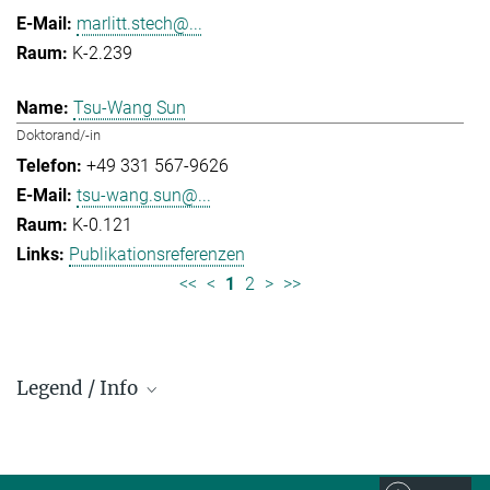
marlitt.stech@...
K-2.239
Tsu-Wang Sun
Doktorand/-in
+49 331 567-9626
tsu-wang.sun@...
K-0.121
Publikationsreferenzen
<<
<
1
2
>
>>
Legend / Info
Prefix and Extension:
Golm: +49 331 567 - ...