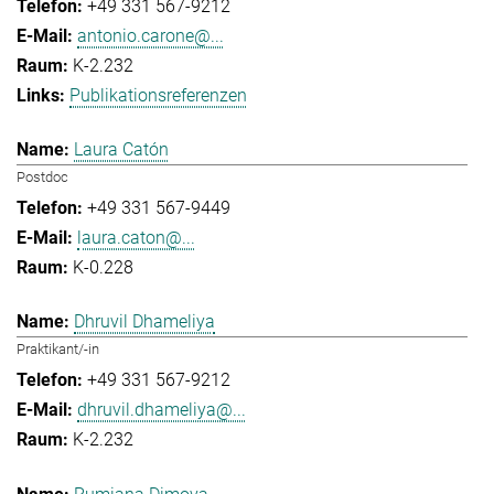
+49 331 567-9212
antonio.carone@...
K-2.232
Publikationsreferenzen
Laura Catón
Postdoc
+49 331 567-9449
laura.caton@...
K-0.228
Dhruvil Dhameliya
Praktikant/-in
+49 331 567-9212
dhruvil.dhameliya@...
K-2.232