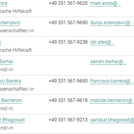
rora
+49 331 567-9620
maer.arora@...
ische Hilfskraft
rsenijevic
+49 331 567-9690
dunja.arsenijevic@...
senschaftler/-in
s
+49 331 567-9238
idil.ates@...
ische Hilfskraft
Barhai
sakshi.barhai@...
nd/-in
co Barrera
+49 331 567-9690
francisco.barrera@...
senschaftler/-in
 Becheroni
+49 331 567-9618
matilde.becheroni@..
nd/-in
r Bhagowati
+49 331 567-9213
sanskar.bhagowati@.
nd/-in