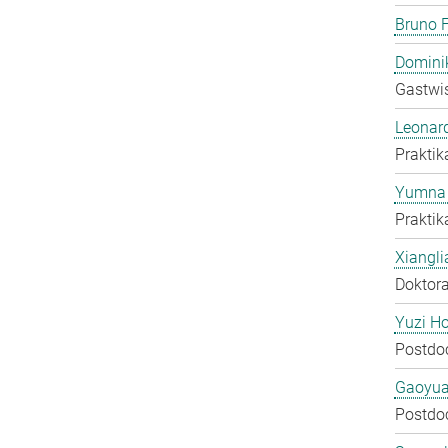
Bruno F
Domini
Gastwis
Leonar
Praktik
Yumna 
Praktik
Xiangli
Doktora
Yuzi H
Postdo
Gaoyua
Postdo