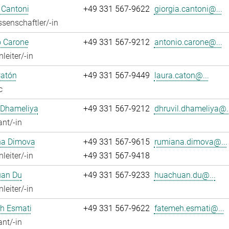
 Cantoni
+49 331 567-9622
giorgia.cantoni@...
senschaftler/-in
o Carone
+49 331 567-9212
antonio.carone@...
leiter/-in
Catón
+49 331 567-9449
laura.caton@...
c
 Dhameliya
+49 331 567-9212
dhruvil.dhameliya@..
ant/-in
a Dimova
+49 331 567-9615
rumiana.dimova@...
leiter/-in
+49 331 567-9418
an Du
+49 331 567-9233
huachuan.du@...
leiter/-in
h Esmati
+49 331 567-9622
fatemeh.esmati@...
ant/-in