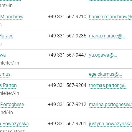
ant/-in
 Mianehrow
+49 331 567-9210
hanieh.mianehrow@.
c
Murace
+49 331 567-9235
maria.murace@...
c
awa
+49 331 567-9447
yu.ogawa@...
leiter/-in
umus
ege.okumus@...
 Parton
+49 331 567-9204
thomas.parton@...
leiter/-in
 Portoghese
+49 331 567-9212
marina.portoghese@.
nd/-in
a Powazynska
+49 331 567-9201
justyna.powazynska
onsassistenz