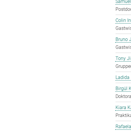
Samuel
Postdo
Colin 
Gastwis
Bruno 
Gastwis
Tony Ji
Gruppen
Ladida
Birgül 
Doktora
Kiara 
Praktik
Rafaela