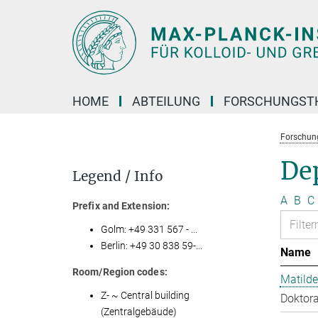
Hauptinhalt
HOME
ABTEILUNG
FORSCHUNGST
Forschun
Dep
Legend / Info
A
B
C
Prefix and Extension:
Golm: +49 331 567 - ...
Berlin: +49 30 838 59-...
Name
Room/Region codes:
Matilde
Z- ~ Central building
Doktora
(Zentralgebäude)