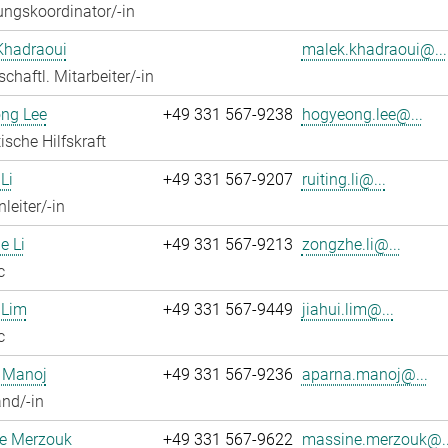
ngskoordinator/-in
Khadraoui
malek.khadraoui@...
chaftl. Mitarbeiter/-in
ng Lee
+49 331 567-9238
hogyeong.lee@...
ische Hilfskraft
Li
+49 331 567-9207
ruiting.li@...
leiter/-in
e Li
+49 331 567-9213
zongzhe.li@...
c
 Lim
+49 331 567-9449
jiahui.lim@...
c
 Manoj
+49 331 567-9236
aparna.manoj@...
nd/-in
e Merzouk
+49 331 567-9622
massine.merzouk@..