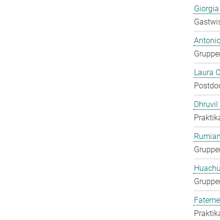
Giorgia
Gastwis
Antoni
Gruppen
Laura 
Postdo
Dhruvil
Praktik
Rumian
Gruppen
Huachu
Gruppen
Fateme
Praktik