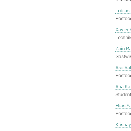
Tobias 
Postdo
Xavier 
Technik
Zain Ra
Gastwis
Aso Ra
Postdo
Ana Kar
Student
Elias S
Postdo
Krisha