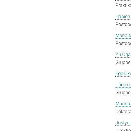
Praktik
Hanieh
Postdo
Maria 
Postdo
Yu Og
Gruppen
Ege Ok
Thomas
Gruppen
Marina
Doktora
Justyn
Direkti