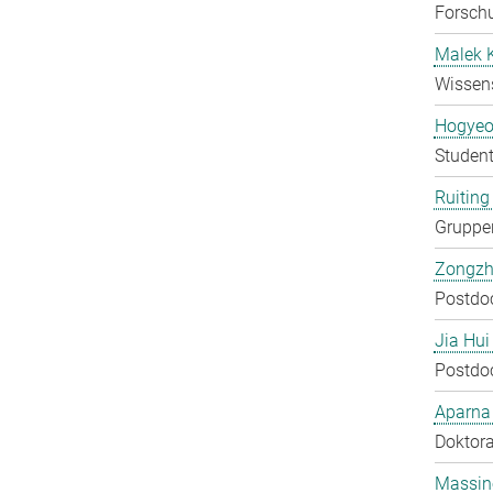
Forschu
Malek 
Wissens
Hogyeo
Student
Ruiting 
Gruppen
Zongzh
Postdo
Jia Hui
Postdo
Aparna
Doktora
Massin