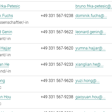
rka-Petesic
bruno.frka-petesic@.
k Fuchs
+49 331 567-9238
dominik.fuchs@...
senschaftler/-in
d Genin
+49 331 567-9622
leonard.genin@...
ant/-in
Hajjar
+49 331 567-9620
yumna.hajjar@...
ant/-in
an He
+49 331 567-9233
xianglian.he@...
nd/-in
ong
+49 331 567-9620
yuzi.hong@...
c
n Hou
+49 331 567-9238
gaoyuan.hou@...
c