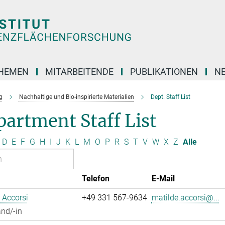
HEMEN
MITARBEITENDE
PUBLIKATIONEN
N
g
Nachhaltige und Bio-inspirierte Materialien
Dept. Staff List
artment Staff List
D
E
F
G
H
I
J
K
L
M
O
P
R
S
T
V
W
X
Z
Alle
Telefon
E-Mail
 Accorsi
+49 331 567-9634
matilde.accorsi@...
nd/-in