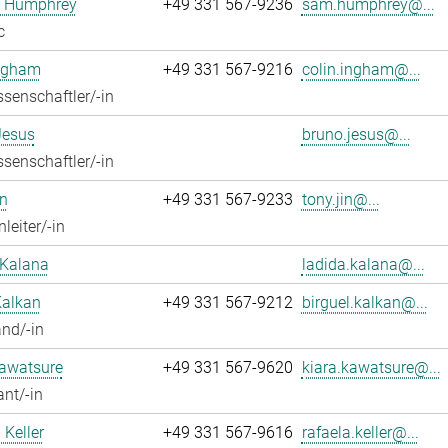
 Humphrey
+49 331 567-9236
sam.humphrey@...
c
Ingham
+49 331 567-9216
colin.ingham@...
senschaftler/-in
Jesus
bruno.jesus@...
senschaftler/-in
n
+49 331 567-9233
tony.jin@...
leiter/-in
 Kalana
ladida.kalana@...
Kalkan
+49 331 567-9212
birguel.kalkan@...
nd/-in
Kawatsure
+49 331 567-9620
kiara.kawatsure@...
ant/-in
 Keller
+49 331 567-9616
rafaela.keller@...