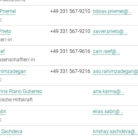
Priemel
+49 331 567-9210
tobias.priemel@...
c
Prieto
+49 331 567-9210
xavier.prieto@...
er/-in
ef
+49 331 567-9616
zain.raef@...
senschaftler/-in
himzadegan
+49 331 567-9216
aso.rahimzadegan@.
c
ina Riano Gutierrez
ana.karina@...
ische Hilfskraft
abri
elias.sabri@...
c
y Sachdeva
krishay.sachdeva@..