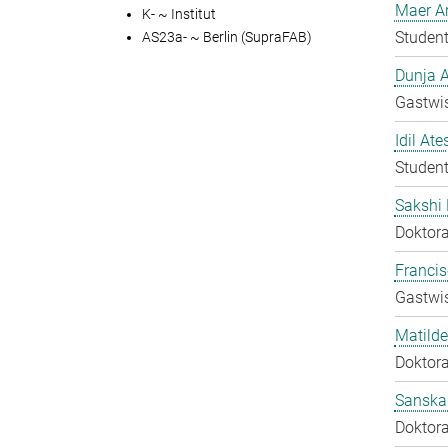
Maer A
K- ~ Institut
Student
AS23a- ~ Berlin (SupraFAB)
Dunja A
Gastwis
Idil Ate
Student
Sakshi 
Doktora
Francis
Gastwis
Matilde
Doktora
Sanska
Doktora