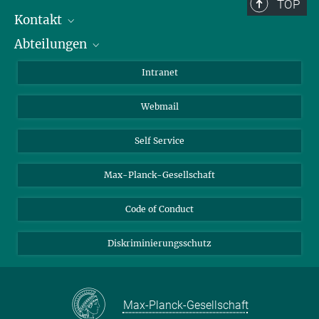
Berlin: +49 30 838 59-...
TOP
Kontakt
Room/Region codes:
Abteilungen
Mitarbeiterverzeichnis
Z- ~ Central building (Zentralgebäude)
Anfahrt
Biomaterialien
K- ~ Institut
Intranet
AS23a- ~ Berlin (SupraFAB)
Biomolekulare Systeme
Webmail
Kolloidchemie
Nachhaltige und Bio-inspirierte Materialien
Self Service
Max-Planck-Gesellschaft
Code of Conduct
Diskriminierungsschutz
Max-Planck-Gesellschaft