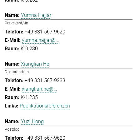
Yumna Hajjar
Praktikant/-in
+49 331 567-9620
yumna.hajjar@...
K-0.230
Xianglian He
Doktorand/-in
+49 331 567-9233
xianglian.he@...
K-1.235
Publikationsreferenzen
Yuzi Hong
Postdoc
+49 331 567-9620