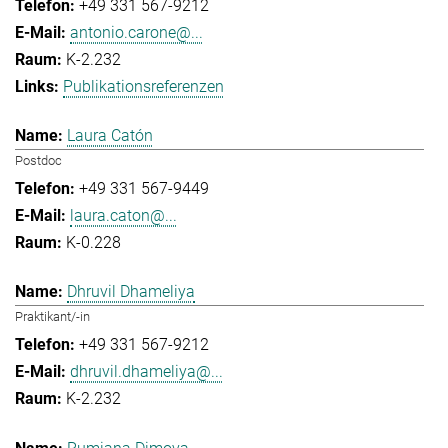
+49 331 567-9212
antonio.carone@...
K-2.232
Publikationsreferenzen
Laura Catón
Postdoc
+49 331 567-9449
laura.caton@...
K-0.228
Dhruvil Dhameliya
Praktikant/-in
+49 331 567-9212
dhruvil.dhameliya@...
K-2.232