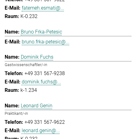
fatemeh.esmati@...
K-0.232
Bruno Frka-Petesic
bruno.frka-petesic@...
Dominik Fuchs
Gastwissenschaftler/-in
+49 331 567-9238
dominik.fuchs@...
k-1.234
Leonard Genin
Praktikant/-in
+49 331 567-9622
leonard.genin@...
K-0.232