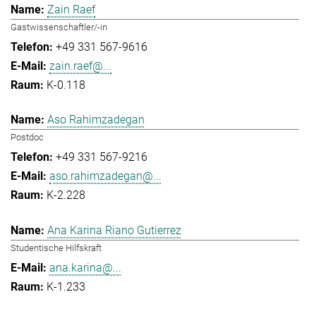
Zain Raef
Gastwissenschaftler/-in
+49 331 567-9616
zain.raef@...
K-0.118
Aso Rahimzadegan
Postdoc
+49 331 567-9216
aso.rahimzadegan@...
K-2.228
Ana Karina Riano Gutierrez
Studentische Hilfskraft
ana.karina@...
K-1.233