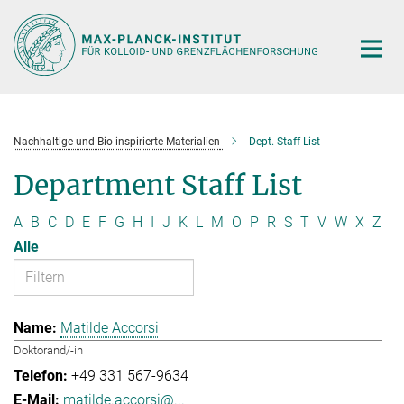
Hauptinhalt
Nachhaltige und Bio-inspirierte Materialien
Dept. Staff List
Department Staff List
A
B
C
D
E
F
G
H
I
J
K
L
M
O
P
R
S
T
V
W
X
Z
Alle
Matilde Accorsi
Doktorand/-in
+49 331 567-9634
matilde.accorsi@...