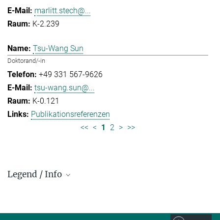
marlitt.stech@...
K-2.239
Tsu-Wang Sun
Doktorand/-in
+49 331 567-9626
tsu-wang.sun@...
K-0.121
Publikationsreferenzen
<<
<
1
2
>
>>
Legend / Info
Prefix and Extension:
Golm: +49 331 567 - ...