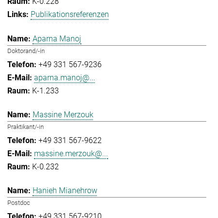
K-0.228
Publikationsreferenzen
Aparna Manoj
Doktorand/-in
+49 331 567-9236
aparna.manoj@...
K-1.233
Massine Merzouk
Praktikant/-in
+49 331 567-9622
massine.merzouk@...
K-0.232
Hanieh Mianehrow
Postdoc
+49 331 567-9210