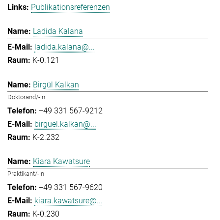
Publikationsreferenzen
Ladida Kalana
ladida.kalana@...
K-0.121
Birgül Kalkan
Doktorand/-in
+49 331 567-9212
birguel.kalkan@...
K-2.232
Kiara Kawatsure
Praktikant/-in
+49 331 567-9620
kiara.kawatsure@...
K-0.230