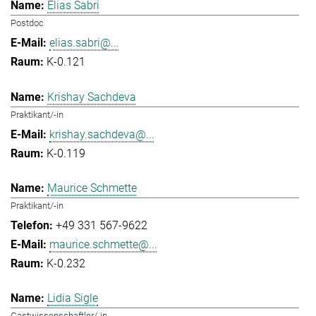
Elias Sabri
Postdoc
elias.sabri@...
K-0.121
Krishay Sachdeva
Praktikant/-in
krishay.sachdeva@...
K-0.119
Maurice Schmette
Praktikant/-in
+49 331 567-9622
maurice.schmette@...
K-0.232
Lidia Sigle
Gastwissenschaftler/-in