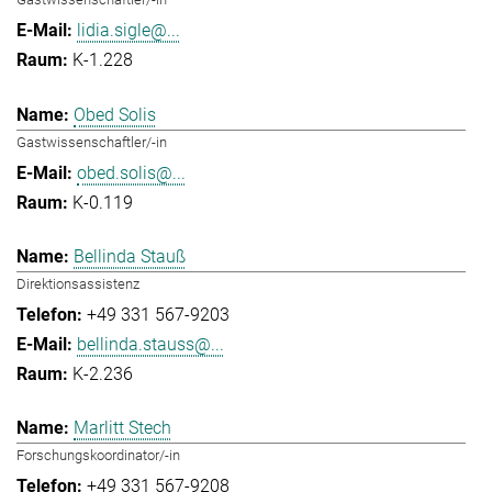
lidia.sigle@...
K-1.228
Obed Solis
Gastwissenschaftler/-in
obed.solis@...
K-0.119
Bellinda Stauß
Direktionsassistenz
+49 331 567-9203
bellinda.stauss@...
K-2.236
Marlitt Stech
Forschungskoordinator/-in
+49 331 567-9208