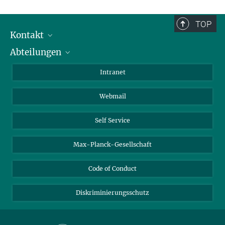
TOP
Kontakt
Abteilungen
Mitarbeiterverzeichnis
Anfahrt
Biomaterialien
Intranet
Biomolekulare Systeme
Webmail
Kolloidchemie
Nachhaltige und Bio-inspirierte Materialien
Self Service
Max-Planck-Gesellschaft
Code of Conduct
Diskriminierungsschutz