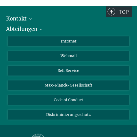
TOP
Kontakt
Abteilungen
Mitarbeiterverzeichnis
Anfahrt
Biomaterialien
Intranet
Biomolekulare Systeme
Webmail
Kolloidchemie
Nachhaltige und Bio-inspirierte Materialien
Self Service
Max-Planck-Gesellschaft
Code of Conduct
Diskriminierungsschutz