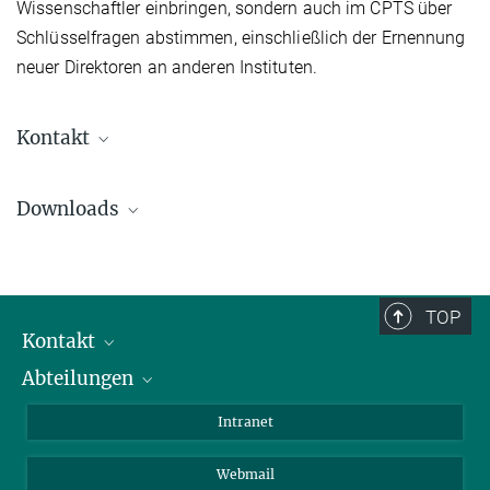
Wissenschaftler einbringen, sondern auch im CPTS über
Schlüsselfragen abstimmen, einschließlich der Ernennung
neuer Direktoren an anderen Instituten.
Kontakt
Marlitt Stech
Downloads
Forschungskoordinator/-in
+49 331 567-9208
marlitt.stech@...
Regeln zur Sicherung guter wissenschaftlicher Praxis
97.24 kB
TOP
Kontakt
Abteilungen
Mitarbeiterverzeichnis
Anfahrt
Biomaterialien
Intranet
Biomolekulare Systeme
Webmail
Kolloidchemie