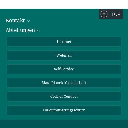
TOP
Kontakt
Abteilungen
Mitarbeiterverzeichnis
Anfahrt
Biomaterialien
Intranet
Biomolekulare Systeme
Webmail
Kolloidchemie
Nachhaltige und Bio-inspirierte Materialien
Self Service
Max-Planck-Gesellschaft
Code of Conduct
Diskriminierungsschutz