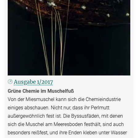
Ausgabe 1/2017
Grüne Chemie im Muschelfuß
Von der Miesmuschel kann sich die Chemieindustrie
einiges abschauen. Nicht nur, dass ihr Perlmutt
außergewöhnlich fest ist. Die Byssusfäden, mit denen
sich die Muschel am Meeresboden festhält, sind auch
besonders reißfest, und ihre Enden kleben unter Wasser