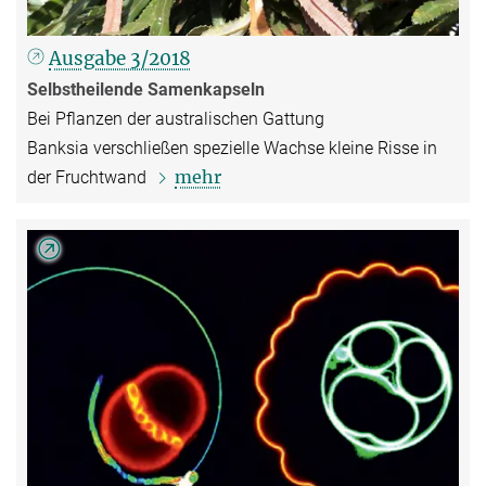
Ausgabe 3/2018
Selbstheilende Samenkapseln
Bei Pflanzen der australischen Gattung
Banksia verschließen spezielle Wachse kleine Risse in
mehr
der Fruchtwand