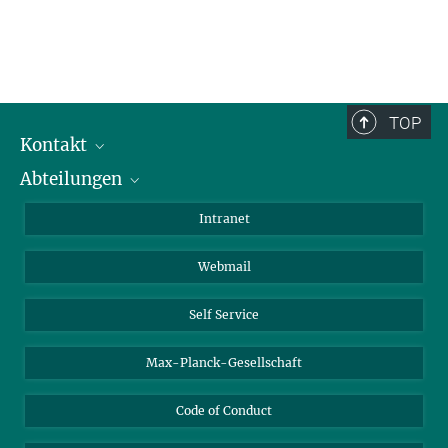
TOP
Kontakt
Abteilungen
Mitarbeiterverzeichnis
Anfahrt
Biomaterialien
Intranet
Biomolekulare Systeme
Webmail
Kolloidchemie
Nachhaltige und Bio-inspirierte Materialien
Self Service
Max-Planck-Gesellschaft
Code of Conduct