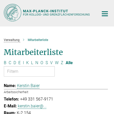
Hauptinhalt
Verwaltung
Mitarbeiterliste
Mitarbeiterliste
B
C
D
E
I
K
L
N
O
S
V
W
Z
Alle
Kerstin Baier
Arbeitssicherheit
+49 331 567-9171
kerstin.baier@...
K-2.154