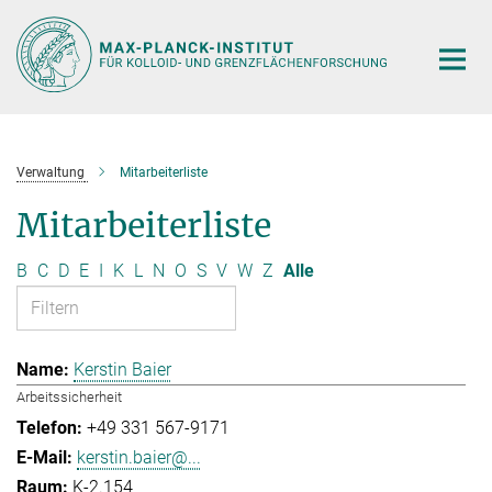
Hauptinhalt
Verwaltung
Mitarbeiterliste
Mitarbeiterliste
B
C
D
E
I
K
L
N
O
S
V
W
Z
Alle
Kerstin Baier
Arbeitssicherheit
+49 331 567-9171
kerstin.baier@...
K-2.154