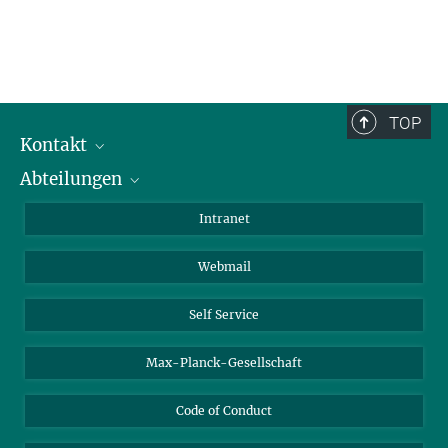
TOP
Kontakt
Abteilungen
Mitarbeiterverzeichnis
Anfahrt
Biomaterialien
Intranet
Biomolekulare Systeme
Webmail
Kolloidchemie
Nachhaltige und Bio-inspirierte Materialien
Self Service
Max-Planck-Gesellschaft
Code of Conduct