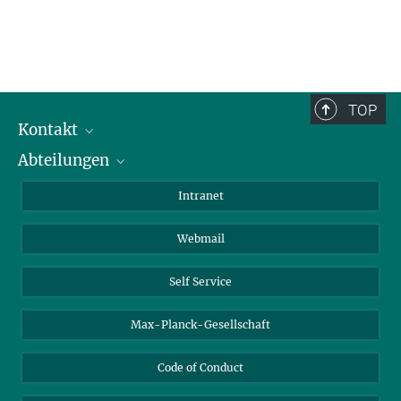
TOP
Kontakt
Abteilungen
Mitarbeiterverzeichnis
Anfahrt
Biomaterialien
Intranet
Biomolekulare Systeme
Webmail
Kolloidchemie
Nachhaltige und Bio-inspirierte Materialien
Self Service
Max-Planck-Gesellschaft
Code of Conduct