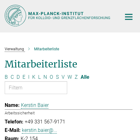
Hauptinhalt
Verwaltung
Mitarbeiterliste
Mitarbeiterliste
B
C
D
E
I
K
L
N
O
S
V
W
Z
Alle
Kerstin Baier
Arbeitssicherheit
+49 331 567-9171
kerstin.baier@...
K-2.154