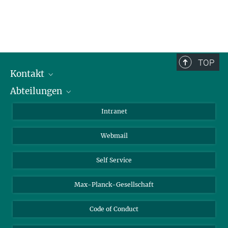
TOP
Kontakt
Abteilungen
Mitarbeiterverzeichnis
Anfahrt
Biomaterialien
Intranet
Biomolekulare Systeme
Webmail
Kolloidchemie
Nachhaltige und Bio-inspirierte Materialien
Self Service
Max-Planck-Gesellschaft
Code of Conduct