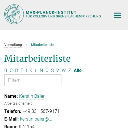
Hauptinhalt
Verwaltung
Mitarbeiterliste
Mitarbeiterliste
B
C
D
E
I
K
L
N
O
S
V
W
Z
Alle
Kerstin Baier
Arbeitssicherheit
+49 331 567-9171
kerstin.baier@...
K-2.154