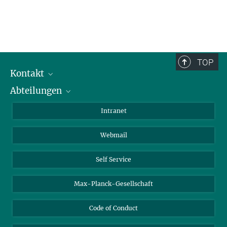
TOP
Kontakt
Abteilungen
Mitarbeiterverzeichnis
Anfahrt
Biomaterialien
Intranet
Biomolekulare Systeme
Webmail
Kolloidchemie
Nachhaltige und Bio-inspirierte Materialien
Self Service
Max-Planck-Gesellschaft
Code of Conduct