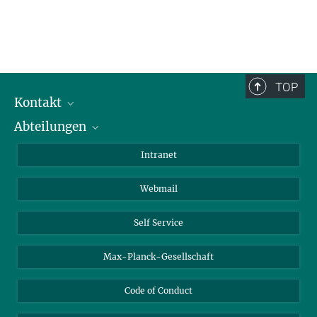
TOP
Kontakt
Abteilungen
Mitarbeiterverzeichnis
Anfahrt
Biomaterialien
Intranet
Biomolekulare Systeme
Webmail
Kolloidchemie
Nachhaltige und Bio-inspirierte Materialien
Self Service
Max-Planck-Gesellschaft
Code of Conduct