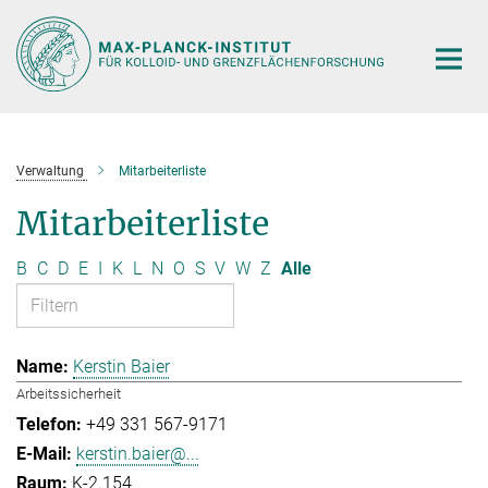
Hauptinhalt
Verwaltung
Mitarbeiterliste
Mitarbeiterliste
B
C
D
E
I
K
L
N
O
S
V
W
Z
Alle
Kerstin Baier
Arbeitssicherheit
+49 331 567-9171
kerstin.baier@...
K-2.154