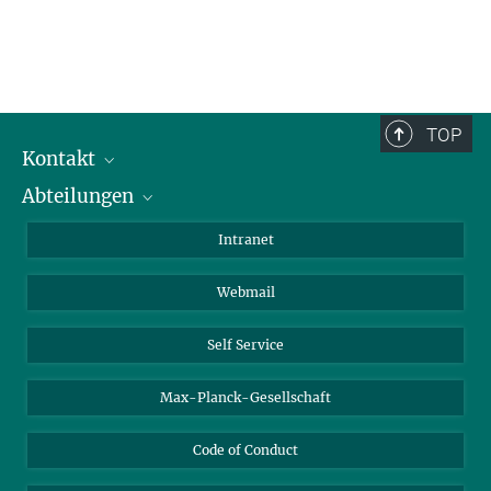
TOP
Kontakt
Abteilungen
Mitarbeiterverzeichnis
Anfahrt
Biomaterialien
Intranet
Biomolekulare Systeme
Webmail
Kolloidchemie
Nachhaltige und Bio-inspirierte Materialien
Self Service
Max-Planck-Gesellschaft
Code of Conduct