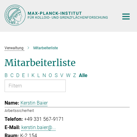
Hauptinhalt
Verwaltung
Mitarbeiterliste
Mitarbeiterliste
B
C
D
E
I
K
L
N
O
S
V
W
Z
Alle
Kerstin Baier
Arbeitssicherheit
+49 331 567-9171
kerstin.baier@...
K-2.154