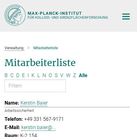
Hauptinhalt
Verwaltung
Mitarbeiterliste
Mitarbeiterliste
B
C
D
E
I
K
L
N
O
S
V
W
Z
Alle
Kerstin Baier
Arbeitssicherheit
+49 331 567-9171
kerstin.baier@...
K-2.154