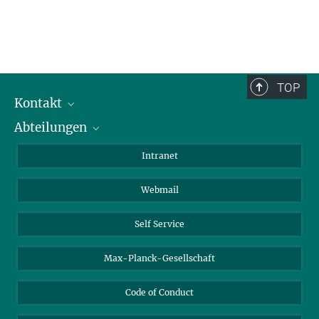
TOP
Kontakt
Abteilungen
Mitarbeiterverzeichnis
Anfahrt
Biomaterialien
Intranet
Biomolekulare Systeme
Webmail
Kolloidchemie
Nachhaltige und Bio-inspirierte Materialien
Self Service
Max-Planck-Gesellschaft
Code of Conduct