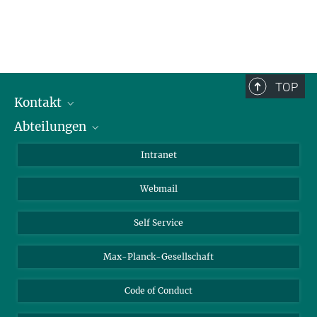
TOP
Kontakt
Abteilungen
Mitarbeiterverzeichnis
Anfahrt
Biomaterialien
Intranet
Biomolekulare Systeme
Webmail
Kolloidchemie
Nachhaltige und Bio-inspirierte Materialien
Self Service
Max-Planck-Gesellschaft
Code of Conduct