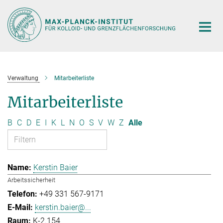
Hauptinhalt
Verwaltung
Mitarbeiterliste
Mitarbeiterliste
B
C
D
E
I
K
L
N
O
S
V
W
Z
Alle
Kerstin Baier
Arbeitssicherheit
+49 331 567-9171
kerstin.baier@...
K-2.154