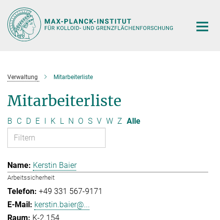
Hauptinhalt
Verwaltung
Mitarbeiterliste
Mitarbeiterliste
B
C
D
E
I
K
L
N
O
S
V
W
Z
Alle
Kerstin Baier
Arbeitssicherheit
+49 331 567-9171
kerstin.baier@...
K-2.154