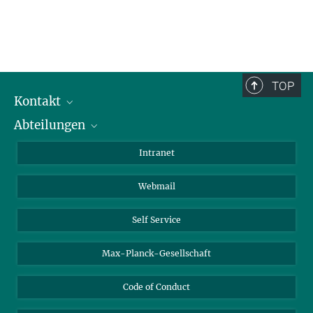
TOP
Kontakt
Abteilungen
Mitarbeiterverzeichnis
Anfahrt
Biomaterialien
Intranet
Biomolekulare Systeme
Webmail
Kolloidchemie
Nachhaltige und Bio-inspirierte Materialien
Self Service
Max-Planck-Gesellschaft
Code of Conduct