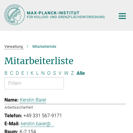
Hauptinhalt
Verwaltung
Mitarbeiterliste
Mitarbeiterliste
B
C
D
E
I
K
L
N
O
S
V
W
Z
Alle
Kerstin Baier
Arbeitssicherheit
+49 331 567-9171
kerstin.baier@...
K-2.154