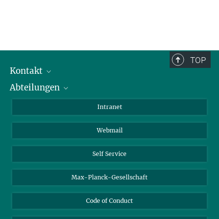
TOP
Kontakt
Abteilungen
Mitarbeiterverzeichnis
Anfahrt
Biomaterialien
Intranet
Biomolekulare Systeme
Webmail
Kolloidchemie
Nachhaltige und Bio-inspirierte Materialien
Self Service
Max-Planck-Gesellschaft
Code of Conduct