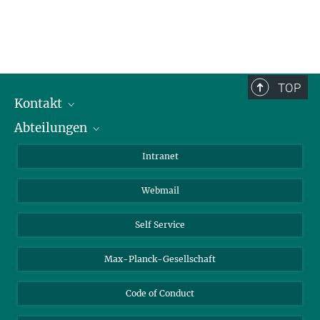
TOP
Kontakt
Abteilungen
Mitarbeiterverzeichnis
Anfahrt
Biomaterialien
Intranet
Biomolekulare Systeme
Webmail
Kolloidchemie
Nachhaltige und Bio-inspirierte Materialien
Self Service
Max-Planck-Gesellschaft
Code of Conduct