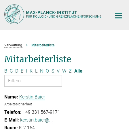
Hauptinhalt
Verwaltung
Mitarbeiterliste
Mitarbeiterliste
B
C
D
E
I
K
L
N
O
S
V
W
Z
Alle
Kerstin Baier
Arbeitssicherheit
+49 331 567-9171
kerstin.baier@...
K-2.154