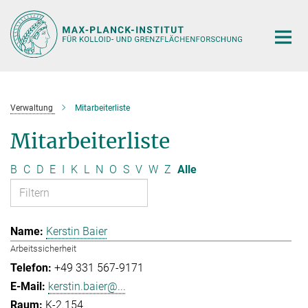
Hauptinhalt
Verwaltung
Mitarbeiterliste
Mitarbeiterliste
B
C
D
E
I
K
L
N
O
S
V
W
Z
Alle
Kerstin Baier
Arbeitssicherheit
+49 331 567-9171
kerstin.baier@...
K-2.154