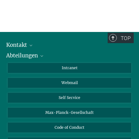
TOP
Kontakt
Abteilungen
Mitarbeiterverzeichnis
Anfahrt
Biomaterialien
Intranet
Biomolekulare Systeme
Webmail
Kolloidchemie
Nachhaltige und Bio-inspirierte Materialien
Self Service
Max-Planck-Gesellschaft
Code of Conduct