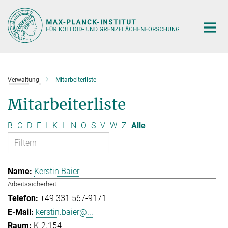
Hauptinhalt
Verwaltung
Mitarbeiterliste
Mitarbeiterliste
B
C
D
E
I
K
L
N
O
S
V
W
Z
Alle
Kerstin Baier
Arbeitssicherheit
+49 331 567-9171
kerstin.baier@...
K-2.154