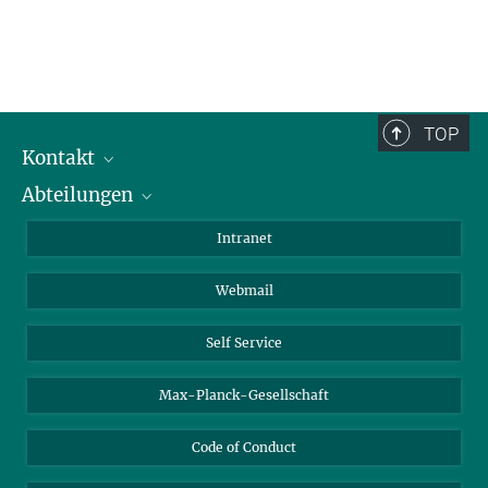
TOP
Kontakt
Abteilungen
Mitarbeiterverzeichnis
Anfahrt
Biomaterialien
Intranet
Biomolekulare Systeme
Webmail
Kolloidchemie
Nachhaltige und Bio-inspirierte Materialien
Self Service
Max-Planck-Gesellschaft
Code of Conduct