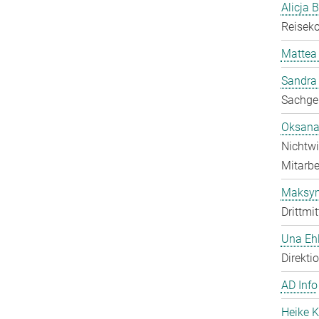
Alicja 
Reisek
Mattea
Sandra
Sachgeb
Oksana
Nichtwi
Mitarbei
Maksy
Drittmit
Una Ehl
Direkti
AD Info
Heike K