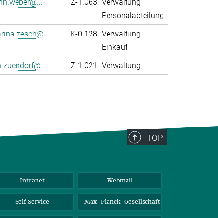
nn.weber@...
Z-1.063
Verwaltung
Personalabteilung
rina.zesch@...
K-0.128
Verwaltung
Einkauf
n.zuendorf@...
Z-1.021
Verwaltung
TOP
Intranet
Webmail
Self Service
Max-Planck-Gesellschaft