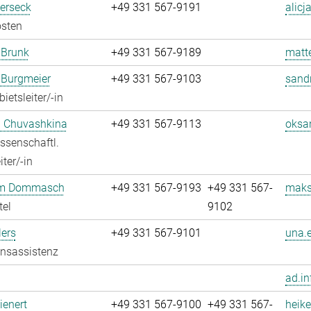
Berseck
+49 331 567-9191
alicj
osten
 Brunk
+49 331 567-9189
matt
 Burgmeier
+49 331 567-9103
sand
ietsleiter/-in
 Chuvashkina
+49 331 567-9113
oksa
ssenschaftl.
ter/-in
m Dommasch
+49 331 567-9193
+49 331 567-
maks
tel
9102
ers
+49 331 567-9101
una.e
onsassistenz
ad.in
ienert
+49 331 567-9100
+49 331 567-
heike