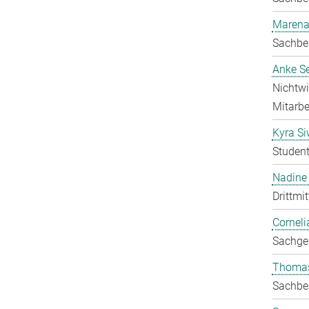
Marena
Sachbea
Anke Se
Nichtwi
Mitarbei
Kyra S
Student
Nadine 
Drittmit
Corneli
Sachgeb
Thomas
Sachbea