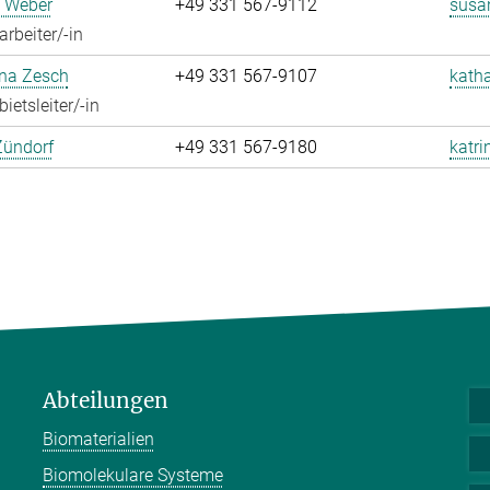
 Weber
+49 331 567-9112
susa
rbeiter/-in
ina Zesch
+49 331 567-9107
katha
ietsleiter/-in
Zündorf
+49 331 567-9180
katri
Abteilungen
Biomaterialien
Biomolekulare Systeme