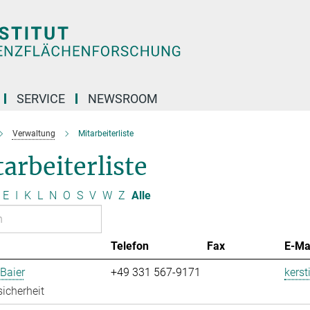
SERVICE
NEWSROOM
Verwaltung
Mitarbeiterliste
arbeiterliste
E
I
K
L
N
O
S
V
W
Z
Alle
Telefon
Fax
E-Ma
 Baier
+49 331 567-9171
kerst
sicherheit