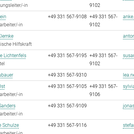
ungsleiter/-in
9102
ein
+49 331 567-9108
+49 331 567-
anke.
rbeiter/-in
9102
Klemke
anto
ische Hilfskraft
 Lichtenfels
+49 331 567-9195
+49 331 567-
susan
tel
9102
ubauer
+49 331 567-9310
lea.n
Ost
+49 331 567-9105
+49 331 567-
sylvi
rbeiter/-in
9106
Sanders
+49 331 567-9109
jona
rbeiter/-in
e Schulze
+49 331 567-9116
stefa
rbeiter/-in