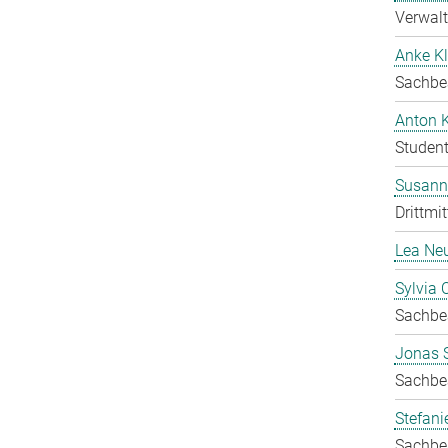
Verwalt
Anke Kl
Sachbea
Anton 
Student
Susanne
Drittmit
Lea Ne
Sylvia 
Sachbea
Jonas 
Sachbea
Stefani
Sachbea