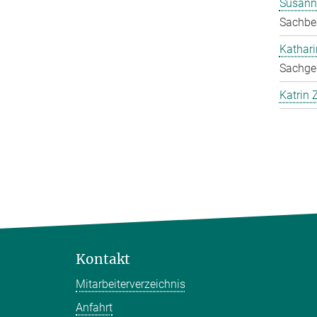
Susann
Sachbea
Kathar
Sachgeb
Katrin 
Kontakt
Mitarbeiterverzeichnis
Anfahrt