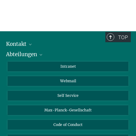
TOP
Kontakt
Abteilungen
Mitarbeiterverzeichnis
Anfahrt
Biomaterialien
Intranet
Biomolekulare Systeme
Webmail
Kolloidchemie
Nachhaltige und Bio-inspirierte Materialien
Self Service
Max-Planck-Gesellschaft
Code of Conduct