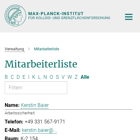
Hauptinhalt
Verwaltung
Mitarbeiterliste
Mitarbeiterliste
B
C
D
E
I
K
L
N
O
S
V
W
Z
Alle
Kerstin Baier
Arbeitssicherheit
+49 331 567-9171
kerstin.baier@...
K-2.154