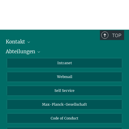
TOP
Kontakt
Abteilungen
Mitarbeiterverzeichnis
Anfahrt
Biomaterialien
Intranet
Biomolekulare Systeme
Webmail
Kolloidchemie
Nachhaltige und Bio-inspirierte Materialien
Self Service
Max-Planck-Gesellschaft
Code of Conduct