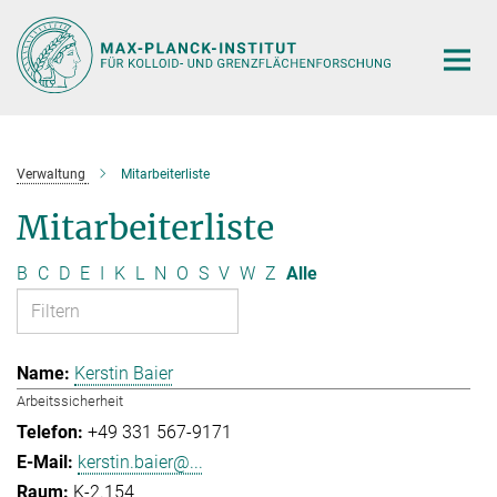
Hauptinhalt
Verwaltung
Mitarbeiterliste
Mitarbeiterliste
B
C
D
E
I
K
L
N
O
S
V
W
Z
Alle
Kerstin Baier
Arbeitssicherheit
+49 331 567-9171
kerstin.baier@...
K-2.154