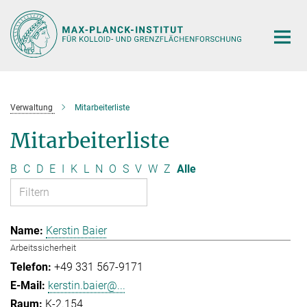
Hauptinhalt
Verwaltung
Mitarbeiterliste
Mitarbeiterliste
B
C
D
E
I
K
L
N
O
S
V
W
Z
Alle
Kerstin Baier
Arbeitssicherheit
+49 331 567-9171
kerstin.baier@...
K-2.154