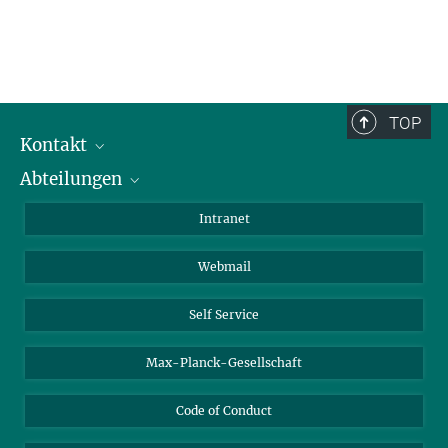
TOP
Kontakt
Abteilungen
Mitarbeiterverzeichnis
Anfahrt
Biomaterialien
Intranet
Biomolekulare Systeme
Webmail
Kolloidchemie
Nachhaltige und Bio-inspirierte Materialien
Self Service
Max-Planck-Gesellschaft
Code of Conduct