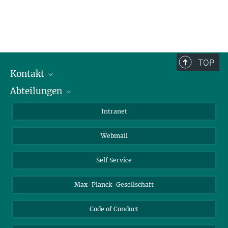
TOP
Kontakt
Abteilungen
Mitarbeiterverzeichnis
Anfahrt
Biomaterialien
Intranet
Biomolekulare Systeme
Webmail
Kolloidchemie
Nachhaltige und Bio-inspirierte Materialien
Self Service
Max-Planck-Gesellschaft
Code of Conduct