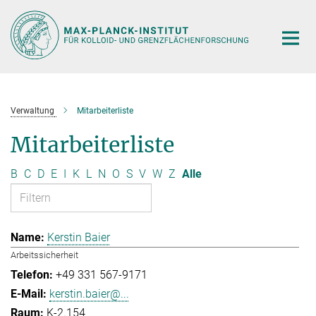
Hauptinhalt
Verwaltung
Mitarbeiterliste
Mitarbeiterliste
B
C
D
E
I
K
L
N
O
S
V
W
Z
Alle
Kerstin Baier
Arbeitssicherheit
+49 331 567-9171
kerstin.baier@...
K-2.154