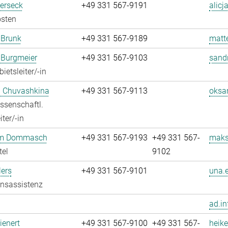
Berseck
+49 331 567-9191
alicj
osten
 Brunk
+49 331 567-9189
matt
 Burgmeier
+49 331 567-9103
sand
ietsleiter/-in
 Chuvashkina
+49 331 567-9113
oksa
ssenschaftl.
ter/-in
m Dommasch
+49 331 567-9193
+49 331 567-
maks
tel
9102
ers
+49 331 567-9101
una.e
onsassistenz
ad.in
ienert
+49 331 567-9100
+49 331 567-
heike