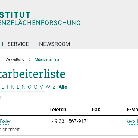
SERVICE
NEWSROOM
Verwaltung
Mitarbeiterliste
arbeiterliste
E
I
K
L
N
O
S
V
W
Z
Alle
Telefon
Fax
E-Ma
 Baier
+49 331 567-9171
kerst
sicherheit