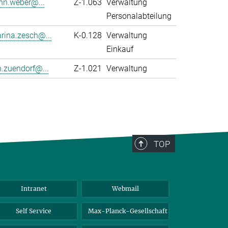
nn.weber@...
Z-1.063
Verwaltung
Personalabteilung
rina.zesch@...
K-0.128
Verwaltung
Einkauf
n.zuendorf@...
Z-1.021
Verwaltung
TOP
Intranet
Webmail
Self Service
Max-Planck-Gesellschaft