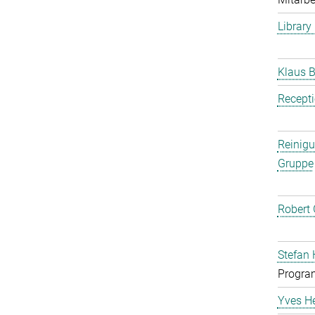
Library
Klaus B
Recept
Reinig
Gruppe
Robert 
Stefan 
Progra
Yves H