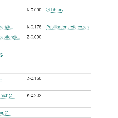
K-0.000
Library
nert@...
K-0.178
Publikationsreferenzen
ception@...
Z-0.000
@...
.
Z-0.150
inich@...
K-0.232
ig@...