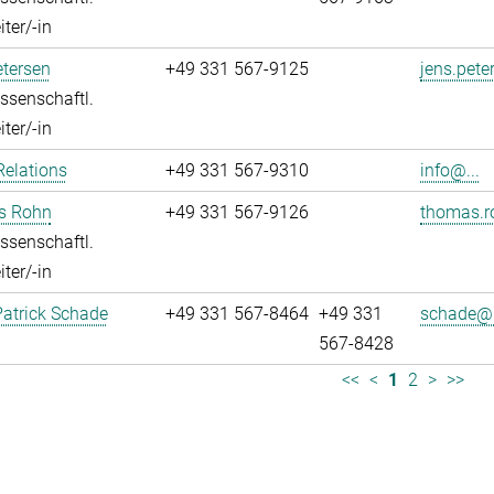
ter/-in
tersen
+49 331 567-9125
jens.pete
ssenschaftl.
ter/-in
Relations
+49 331 567-9310
info@...
s Rohn
+49 331 567-9126
thomas.r
ssenschaftl.
ter/-in
atrick Schade
+49 331 567-8464
+49 331
schade@.
567-8428
<<
<
1
2
>
>>