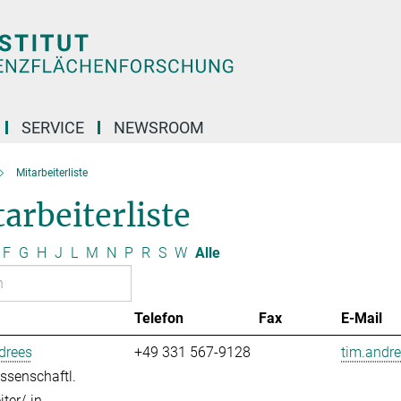
SERVICE
NEWSROOM
Mitarbeiterliste
arbeiterliste
F
G
H
J
L
M
N
P
R
S
W
Alle
Telefon
Fax
E-Mail
drees
+49 331 567-9128
tim.andre
ssenschaftl.
ter/-in