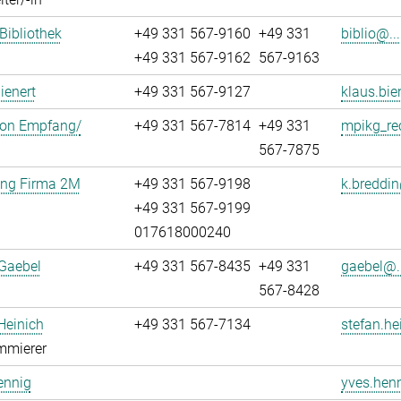
 Bibliothek
+49 331 567-9160
+49 331
biblio@...
+49 331 567-9162
567-9163
ienert
+49 331 567-9127
klaus.bie
ion Empfang/
+49 331 567-7814
+49 331
mpikg_re
567-7875
ung Firma 2M
+49 331 567-9198
k.breddin
+49 331 567-9199
017618000240
Gaebel
+49 331 567-8435
+49 331
gaebel@..
567-8428
Heinich
+49 331 567-7134
stefan.he
mmierer
ennig
yves.henn