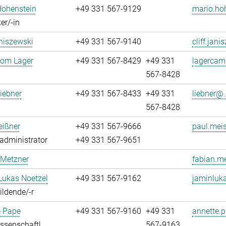
Hohenstein
+49 331 567-9129
mario.ho
er/-in
aniszewski
+49 331 567-9140
cliff.jani
oom Lager
+49 331 567-8429
+49 331
lagercam
567-8428
iebner
+49 331 567-8433
+49 331
liebner@.
567-8428
eißner
+49 331 567-9666
paul.meis
administrator
+49 331 567-9651
 Metzner
fabian.me
Lukas Noetzel
+49 331 567-9162
jaminluka
ldende/-r
e Pape
+49 331 567-9160
+49 331
annette.p
ssenschaftl.
567-9163