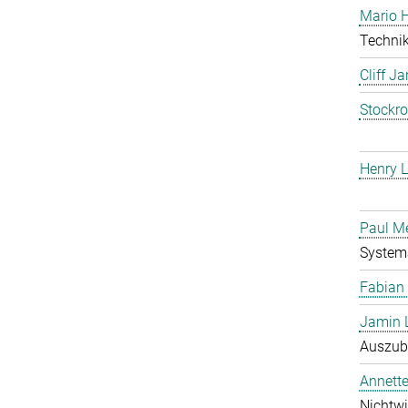
Mario 
Technik
Cliff J
Stockr
Henry L
Paul M
System
Fabian
Jamin 
Auszubi
Annett
Nichtwi