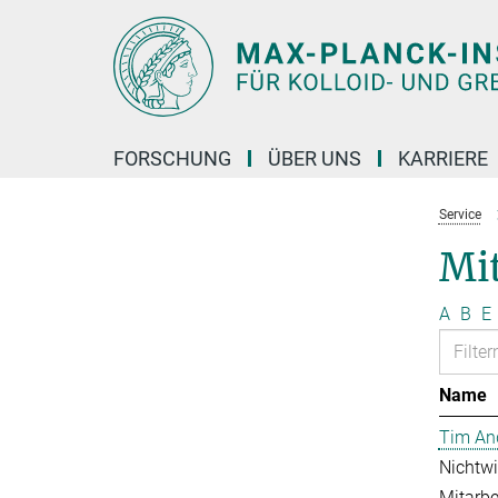
Hauptinhalt
FORSCHUNG
ÜBER UNS
KARRIERE
Service
Mit
A
B
E
Name
Tim An
Nichtwi
Mitarbei