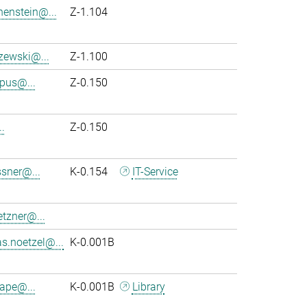
henstein@...
Z-1.104
szewski@...
Z-1.100
pus@...
Z-0.150
..
Z-0.150
sner@...
K-0.154
IT-Service
tzner@...
s.noetzel@...
K-0.001B
ape@...
K-0.001B
Library