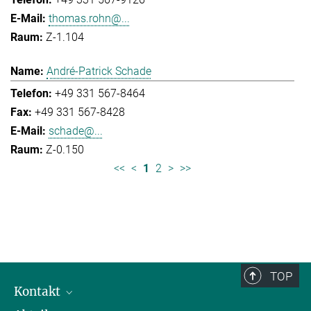
thomas.rohn@...
Z-1.104
André-Patrick Schade
+49 331 567-8464
+49 331 567-8428
schade@...
Z-0.150
<<
<
1
2
>
>>
TOP
Kontakt