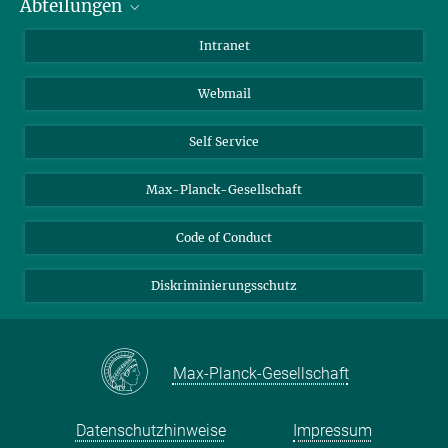
Abteilungen
Mitarbeiterverzeichnis
Anfahrt
Biomaterialien
Intranet
Biomolekulare Systeme
Webmail
Kolloidchemie
Nachhaltige und Bio-inspirierte Materialien
Self Service
Max-Planck-Gesellschaft
Code of Conduct
Diskriminierungsschutz
Max-Planck-Gesellschaft
Datenschutzhinweise
Impressum