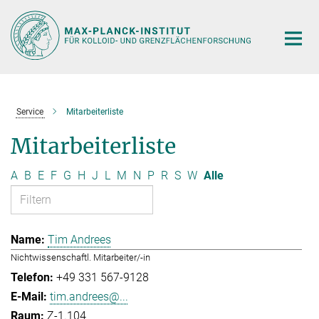
Hauptinhalt
Service
Mitarbeiterliste
Mitarbeiterliste
A
B
E
F
G
H
J
L
M
N
P
R
S
W
Alle
Tim Andrees
Nichtwissenschaftl. Mitarbeiter/-in
+49 331 567-9128
tim.andrees@...
Z-1.104