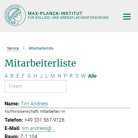
Hauptinhalt
Service
Mitarbeiterliste
Mitarbeiterliste
A
B
E
F
G
H
J
L
M
N
P
R
S
W
Alle
Tim Andrees
Nichtwissenschaftl. Mitarbeiter/-in
+49 331 567-9128
tim.andrees@...
Z-1.104