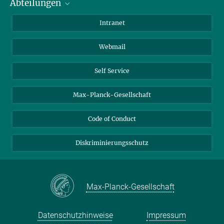
Abteilungen
Mitarbeiterverzeichnis
Anfahrt
Biomaterialien
Intranet
Biomolekulare Systeme
Webmail
Kolloidchemie
Nachhaltige und Bio-inspirierte Materialien
Self Service
Max-Planck-Gesellschaft
Code of Conduct
Diskriminierungsschutz
Max-Planck-Gesellschaft
Datenschutzhinweise
Impressum