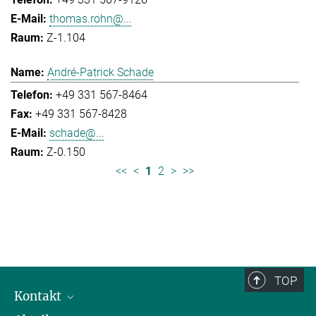
thomas.rohn@...
Z-1.104
André-Patrick Schade
+49 331 567-8464
+49 331 567-8428
schade@...
Z-0.150
<<
<
1
2
>
>>
TOP
Kontakt