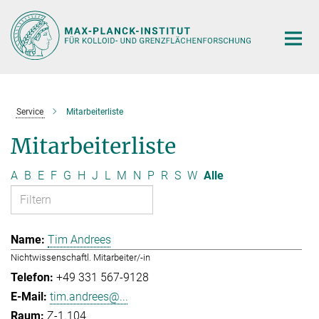
Hauptinhalt
Service
Mitarbeiterliste
Mitarbeiterliste
A
B
E
F
G
H
J
L
M
N
P
R
S
W
Alle
Tim Andrees
Nichtwissenschaftl. Mitarbeiter/-in
+49 331 567-9128
tim.andrees@...
Z-1.104