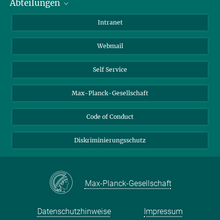
Abteilungen
Mitarbeiterverzeichnis
Anfahrt
Biomaterialien
Intranet
Biomolekulare Systeme
Webmail
Kolloidchemie
Nachhaltige und Bio-inspirierte Materialien
Self Service
Max-Planck-Gesellschaft
Code of Conduct
Diskriminierungsschutz
Max-Planck-Gesellschaft
Datenschutzhinweise
Impressum