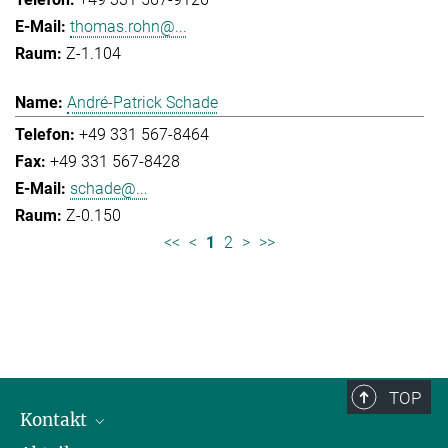
thomas.rohn@...
Z-1.104
André-Patrick Schade
+49 331 567-8464
+49 331 567-8428
schade@...
Z-0.150
<<
<
1
2
>
>>
TOP
Kontakt