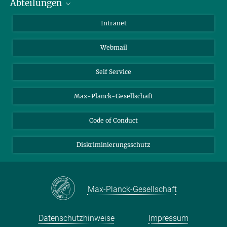
Abteilungen
Mitarbeiterverzeichnis
Anfahrt
Biomaterialien
Intranet
Biomolekulare Systeme
Webmail
Kolloidchemie
Nachhaltige und Bio-inspirierte Materialien
Self Service
Max-Planck-Gesellschaft
Code of Conduct
Diskriminierungsschutz
Max-Planck-Gesellschaft
Datenschutzhinweise
Impressum