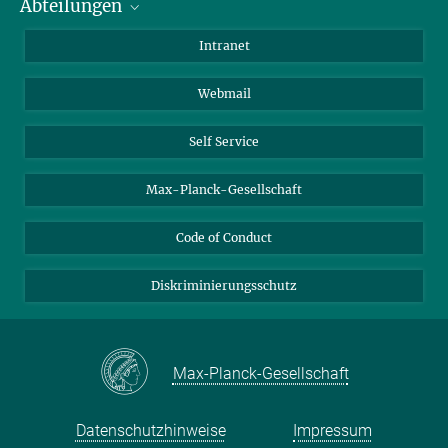
Abteilungen
Mitarbeiterverzeichnis
Anfahrt
Biomaterialien
Intranet
Biomolekulare Systeme
Webmail
Kolloidchemie
Nachhaltige und Bio-inspirierte Materialien
Self Service
Max-Planck-Gesellschaft
Code of Conduct
Diskriminierungsschutz
Max-Planck-Gesellschaft
Datenschutzhinweise
Impressum