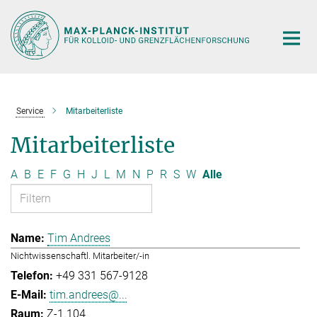
Hauptinhalt
Service
Mitarbeiterliste
Mitarbeiterliste
A
B
E
F
G
H
J
L
M
N
P
R
S
W
Alle
Tim Andrees
Nichtwissenschaftl. Mitarbeiter/-in
+49 331 567-9128
tim.andrees@...
Z-1.104