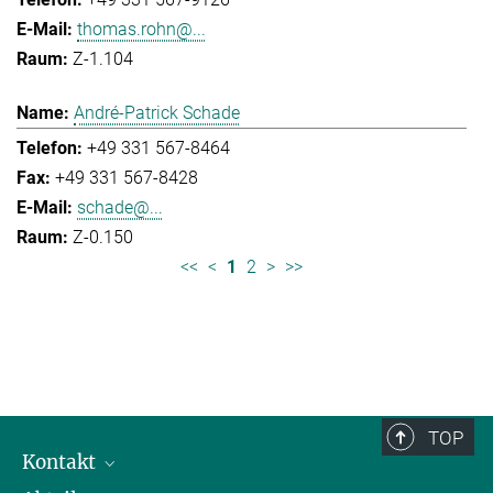
thomas.rohn@...
Z-1.104
André-Patrick Schade
+49 331 567-8464
+49 331 567-8428
schade@...
Z-0.150
<<
<
1
2
>
>>
TOP
Kontakt