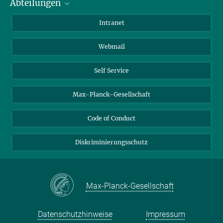
Abteilungen
Mitarbeiterverzeichnis
Anfahrt
Biomaterialien
Intranet
Biomolekulare Systeme
Webmail
Kolloidchemie
Nachhaltige und Bio-inspirierte Materialien
Self Service
Max-Planck-Gesellschaft
Code of Conduct
Diskriminierungsschutz
Max-Planck-Gesellschaft
Datenschutzhinweise
Impressum