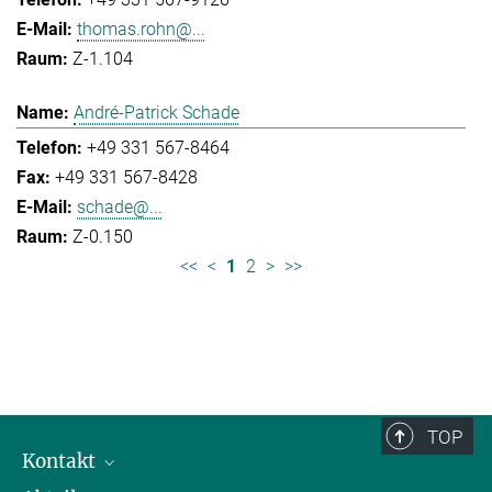
thomas.rohn@...
Z-1.104
André-Patrick Schade
+49 331 567-8464
+49 331 567-8428
schade@...
Z-0.150
<<
<
1
2
>
>>
TOP
Kontakt