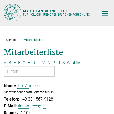
Hauptinhalt
Service
Mitarbeiterliste
Mitarbeiterliste
A
B
E
F
G
H
J
L
M
N
P
R
S
W
Alle
Tim Andrees
Nichtwissenschaftl. Mitarbeiter/-in
+49 331 567-9128
tim.andrees@...
Z-1.104