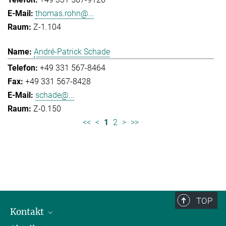
thomas.rohn@...
Z-1.104
André-Patrick Schade
+49 331 567-8464
+49 331 567-8428
schade@...
Z-0.150
<<
<
1
2
>
>>
TOP
Kontakt