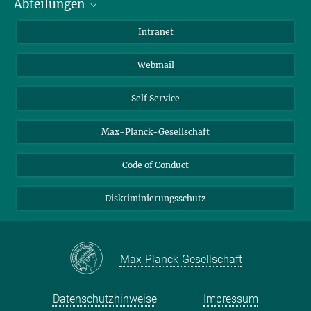
Abteilungen
Mitarbeiterverzeichnis
Anfahrt
Biomaterialien
Intranet
Biomolekulare Systeme
Webmail
Kolloidchemie
Nachhaltige und Bio-inspirierte Materialien
Self Service
Max-Planck-Gesellschaft
Code of Conduct
Diskriminierungsschutz
Max-Planck-Gesellschaft
Datenschutzhinweise
Impressum