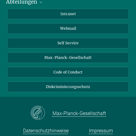
Abteilungen
Mitarbeiterverzeichnis
Anfahrt
Biomaterialien
Intranet
Biomolekulare Systeme
Webmail
Kolloidchemie
Nachhaltige und Bio-inspirierte Materialien
Self Service
Max-Planck-Gesellschaft
Code of Conduct
Diskriminierungsschutz
Max-Planck-Gesellschaft
Datenschutzhinweise
Impressum