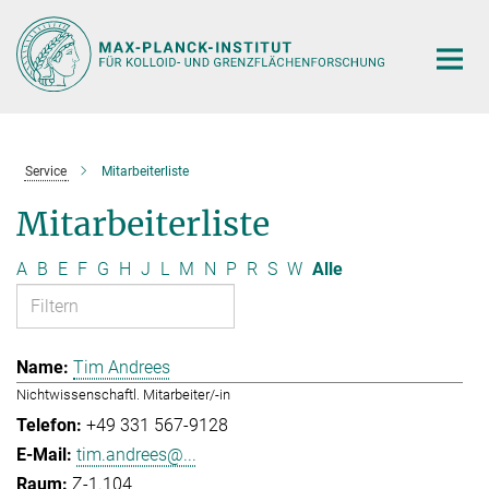
Hauptinhalt
Service
Mitarbeiterliste
Mitarbeiterliste
A
B
E
F
G
H
J
L
M
N
P
R
S
W
Alle
Tim Andrees
Nichtwissenschaftl. Mitarbeiter/-in
+49 331 567-9128
tim.andrees@...
Z-1.104