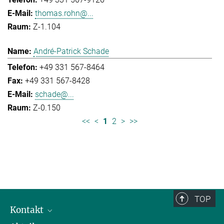
thomas.rohn@...
Z-1.104
André-Patrick Schade
+49 331 567-8464
+49 331 567-8428
schade@...
Z-0.150
<<
<
1
2
>
>>
TOP
Kontakt