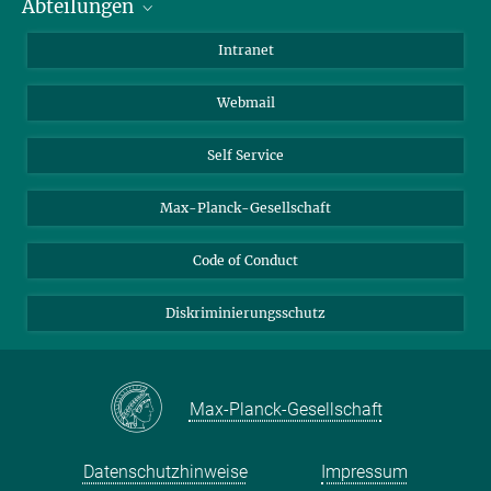
Abteilungen
Mitarbeiterverzeichnis
Anfahrt
Biomaterialien
Intranet
Biomolekulare Systeme
Webmail
Kolloidchemie
Nachhaltige und Bio-inspirierte Materialien
Self Service
Max-Planck-Gesellschaft
Code of Conduct
Diskriminierungsschutz
Max-Planck-Gesellschaft
Datenschutzhinweise
Impressum