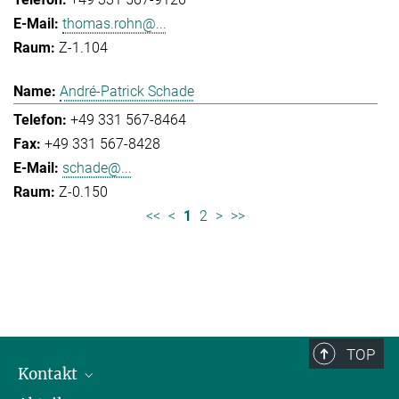
thomas.rohn@...
Z-1.104
André-Patrick Schade
+49 331 567-8464
+49 331 567-8428
schade@...
Z-0.150
<<
<
1
2
>
>>
TOP
Kontakt