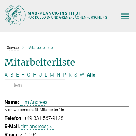
Hauptinhalt
Service
Mitarbeiterliste
Mitarbeiterliste
A
B
E
F
G
H
J
L
M
N
P
R
S
W
Alle
Tim Andrees
Nichtwissenschaftl. Mitarbeiter/-in
+49 331 567-9128
tim.andrees@...
Z-1.104