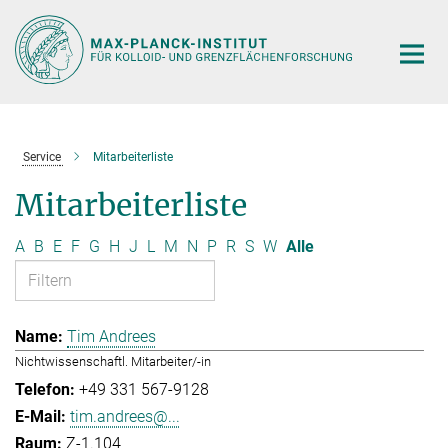
Hauptinhalt
Service
Mitarbeiterliste
Mitarbeiterliste
A
B
E
F
G
H
J
L
M
N
P
R
S
W
Alle
Tim Andrees
Nichtwissenschaftl. Mitarbeiter/-in
+49 331 567-9128
tim.andrees@...
Z-1.104