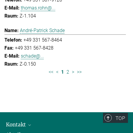
thomas.rohn@...
Z-1.104
André-Patrick Schade
+49 331 567-8464
+49 331 567-8428
schade@...
Z-0.150
<<
<
1
2
>
>>
TOP
Kontakt