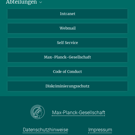
Abteilungen
Mitarbeiterverzeichnis
Anfahrt
Biomaterialien
Intranet
Biomolekulare Systeme
Webmail
Kolloidchemie
Nachhaltige und Bio-inspirierte Materialien
Self Service
Max-Planck-Gesellschaft
Code of Conduct
Diskriminierungsschutz
Max-Planck-Gesellschaft
Datenschutzhinweise
Impressum