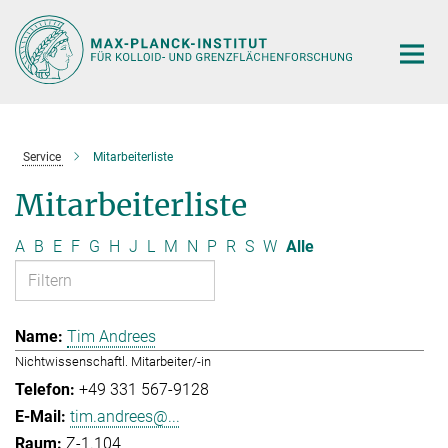
Hauptinhalt
Service
Mitarbeiterliste
Mitarbeiterliste
A
B
E
F
G
H
J
L
M
N
P
R
S
W
Alle
Tim Andrees
Nichtwissenschaftl. Mitarbeiter/-in
+49 331 567-9128
tim.andrees@...
Z-1.104