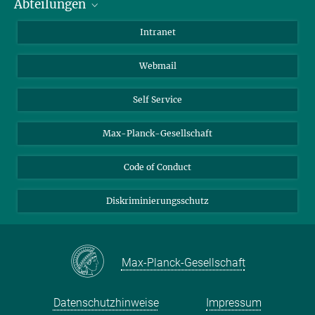
Abteilungen
Mitarbeiterverzeichnis
Anfahrt
Biomaterialien
Intranet
Biomolekulare Systeme
Webmail
Kolloidchemie
Nachhaltige und Bio-inspirierte Materialien
Self Service
Max-Planck-Gesellschaft
Code of Conduct
Diskriminierungsschutz
Max-Planck-Gesellschaft
Datenschutzhinweise
Impressum