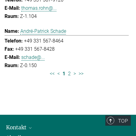
thomas.rohn@...
Z-1.104
André-Patrick Schade
+49 331 567-8464
+49 331 567-8428
schade@...
Z-0.150
<<
<
1
2
>
>>
TOP
Kontakt