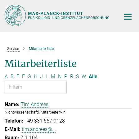
Hauptinhalt
Service
Mitarbeiterliste
Mitarbeiterliste
A
B
E
F
G
H
J
L
M
N
P
R
S
W
Alle
Tim Andrees
Nichtwissenschaftl. Mitarbeiter/-in
+49 331 567-9128
tim.andrees@...
Z-1.104