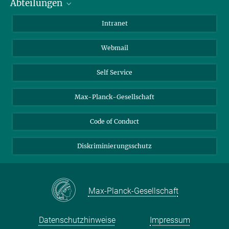
Abteilungen
Mitarbeiterverzeichnis
Anfahrt
Biomaterialien
Intranet
Biomolekulare Systeme
Webmail
Kolloidchemie
Nachhaltige und Bio-inspirierte Materialien
Self Service
Max-Planck-Gesellschaft
Code of Conduct
Diskriminierungsschutz
Max-Planck-Gesellschaft
Datenschutzhinweise
Impressum