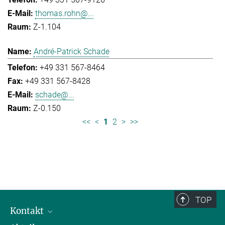
thomas.rohn@...
Z-1.104
André-Patrick Schade
+49 331 567-8464
+49 331 567-8428
schade@...
Z-0.150
<<
<
1
2
>
>>
TOP
Kontakt