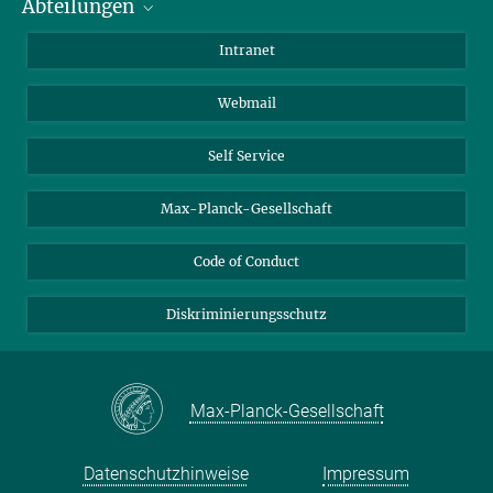
Abteilungen
Mitarbeiterverzeichnis
Anfahrt
Biomaterialien
Intranet
Biomolekulare Systeme
Webmail
Kolloidchemie
Nachhaltige und Bio-inspirierte Materialien
Self Service
Max-Planck-Gesellschaft
Code of Conduct
Diskriminierungsschutz
Max-Planck-Gesellschaft
Datenschutzhinweise
Impressum