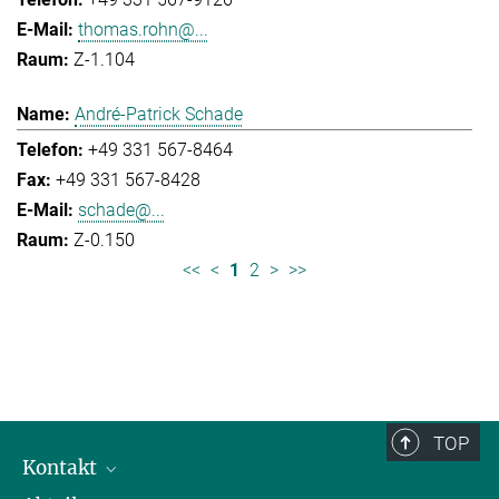
thomas.rohn@...
Z-1.104
André-Patrick Schade
+49 331 567-8464
+49 331 567-8428
schade@...
Z-0.150
<<
<
1
2
>
>>
TOP
Kontakt