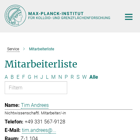
Hauptinhalt
Service
Mitarbeiterliste
Mitarbeiterliste
A
B
E
F
G
H
J
L
M
N
P
R
S
W
Alle
Tim Andrees
Nichtwissenschaftl. Mitarbeiter/-in
+49 331 567-9128
tim.andrees@...
Z-1.104