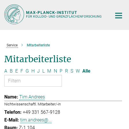
Hauptinhalt
Service
Mitarbeiterliste
Mitarbeiterliste
A
B
E
F
G
H
J
L
M
N
P
R
S
W
Alle
Tim Andrees
Nichtwissenschaftl. Mitarbeiter/-in
+49 331 567-9128
tim.andrees@...
Z-1.104