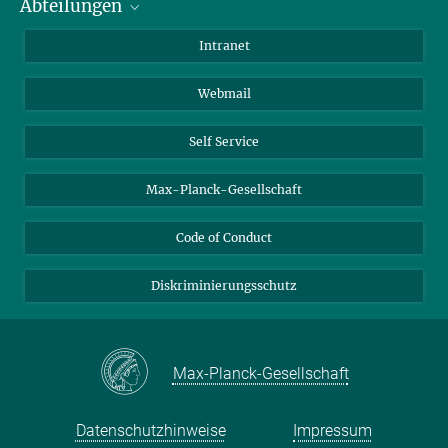
Abteilungen
Mitarbeiterverzeichnis
Anfahrt
Biomaterialien
Intranet
Biomolekulare Systeme
Webmail
Kolloidchemie
Nachhaltige und Bio-inspirierte Materialien
Self Service
Max-Planck-Gesellschaft
Code of Conduct
Diskriminierungsschutz
Max-Planck-Gesellschaft
Datenschutzhinweise
Impressum