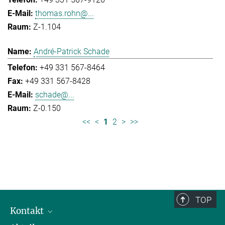
thomas.rohn@...
Z-1.104
André-Patrick Schade
+49 331 567-8464
+49 331 567-8428
schade@...
Z-0.150
<<
<
1
2
>
>>
TOP
Kontakt