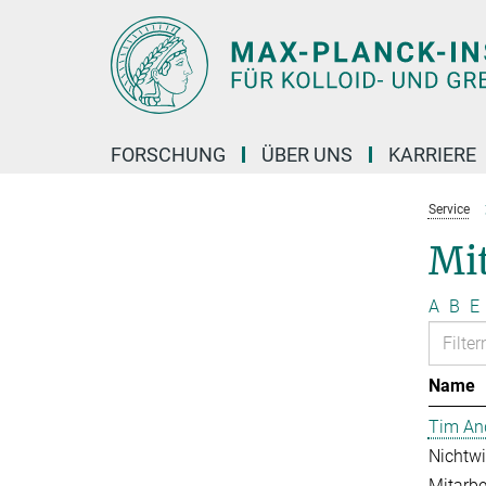
Hauptinhalt
FORSCHUNG
ÜBER UNS
KARRIERE
Service
Mit
A
B
E
Name
Tim An
Nichtwi
Mitarbei