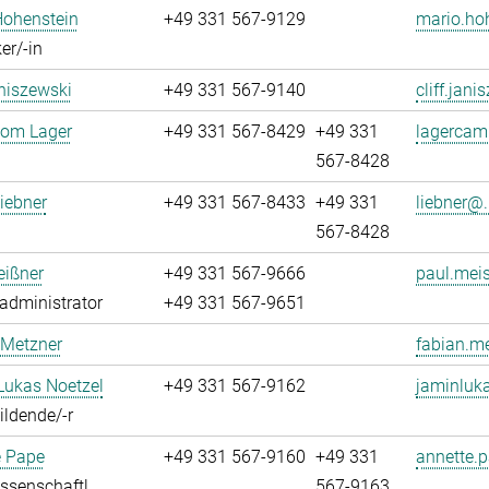
Hohenstein
+49 331 567-9129
mario.ho
er/-in
aniszewski
+49 331 567-9140
cliff.jani
oom Lager
+49 331 567-8429
+49 331
lagercam
567-8428
iebner
+49 331 567-8433
+49 331
liebner@.
567-8428
eißner
+49 331 567-9666
paul.meis
administrator
+49 331 567-9651
 Metzner
fabian.me
Lukas Noetzel
+49 331 567-9162
jaminluka
ldende/-r
e Pape
+49 331 567-9160
+49 331
annette.p
ssenschaftl.
567-9163