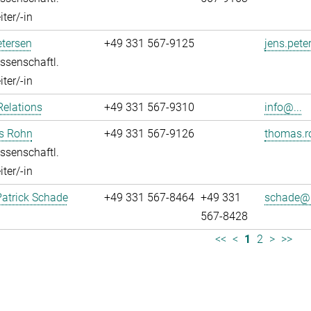
ter/-in
tersen
+49 331 567-9125
jens.pete
ssenschaftl.
ter/-in
Relations
+49 331 567-9310
info@...
s Rohn
+49 331 567-9126
thomas.r
ssenschaftl.
ter/-in
atrick Schade
+49 331 567-8464
+49 331
schade@.
567-8428
<<
<
1
2
>
>>