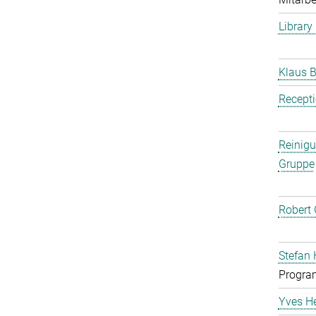
Library
Klaus B
Recept
Reinig
Gruppe
Robert 
Stefan 
Progra
Yves H