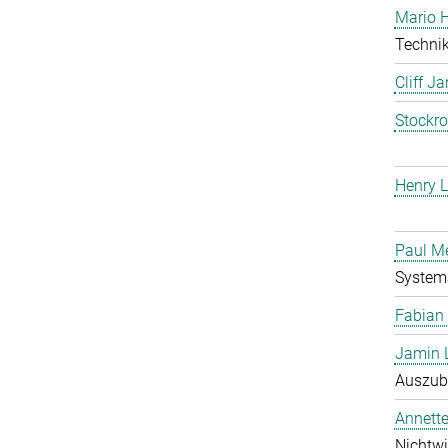
Mario 
Technik
Cliff J
Stockr
Henry L
Paul M
System
Fabian
Jamin 
Auszubi
Annett
Nichtwi