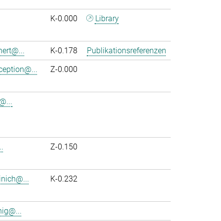
K-0.000
Library
nert@...
K-0.178
Publikationsreferenzen
ception@...
Z-0.000
@...
.
Z-0.150
inich@...
K-0.232
ig@...