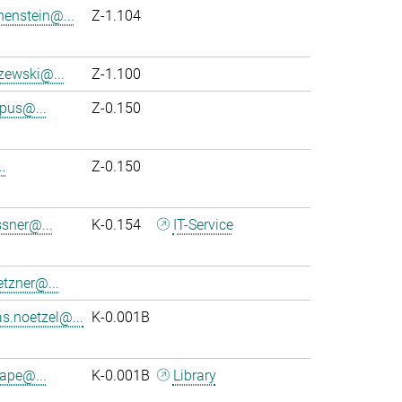
henstein@...
Z-1.104
szewski@...
Z-1.100
pus@...
Z-0.150
..
Z-0.150
sner@...
K-0.154
IT-Service
tzner@...
s.noetzel@...
K-0.001B
ape@...
K-0.001B
Library