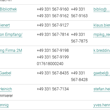
 Bibliothek
+49 331 567-9160
+49 331
biblio@...
+49 331 567-9162
567-9163
ienert
+49 331 567-9127
klaus.bie
ion Empfang/
+49 331 567-7814
+49 331
mpikg_re
567-7875
ung Firma 2M
+49 331 567-9198
k.breddin
+49 331 567-9199
017618000240
Gaebel
+49 331 567-8435
+49 331
gaebel@..
567-8428
Heinich
+49 331 567-7134
stefan.he
mmierer
ennig
yves.henn