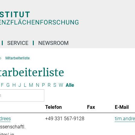
SERVICE
NEWSROOM
Mitarbeiterliste
arbeiterliste
F
G
H
J
L
M
N
P
R
S
W
Alle
Telefon
Fax
E-Mail
drees
+49 331 567-9128
tim.andre
ssenschaftl.
ter/-in