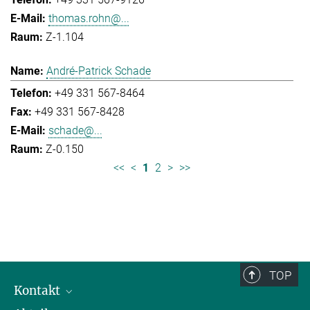
thomas.rohn@...
Z-1.104
André-Patrick Schade
+49 331 567-8464
+49 331 567-8428
schade@...
Z-0.150
<<
<
1
2
>
>>
TOP
Kontakt