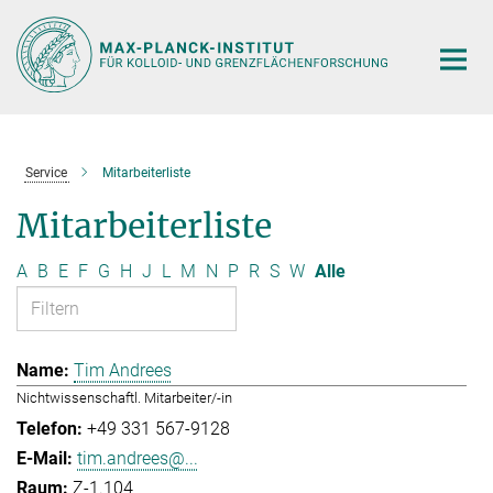
Hauptinhalt
Service
Mitarbeiterliste
Mitarbeiterliste
A
B
E
F
G
H
J
L
M
N
P
R
S
W
Alle
Tim Andrees
Nichtwissenschaftl. Mitarbeiter/-in
+49 331 567-9128
tim.andrees@...
Z-1.104