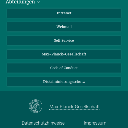
Abteilungen
Mitarbeiterverzeichnis
Anfahrt
Biomaterialien
Intranet
Biomolekulare Systeme
Webmail
Kolloidchemie
Nachhaltige und Bio-inspirierte Materialien
Self Service
Max-Planck-Gesellschaft
Code of Conduct
Diskriminierungsschutz
Max-Planck-Gesellschaft
Datenschutzhinweise
Impressum