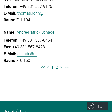
+49 331 567-9126
thomas.rohn@...
Z-1.104
André-Patrick Schade
+49 331 567-8464
+49 331 567-8428
schade@...
Z-0.150
<<
<
1
2
>
>>
TOP
Kontakt