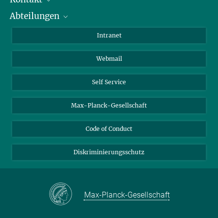
Abteilungen
Mitarbeiterverzeichnis
Anfahrt
Biomaterialien
Intranet
Biomolekulare Systeme
Webmail
Kolloidchemie
Nachhaltige und Bio-inspirierte Materialien
Self Service
Max-Planck-Gesellschaft
Code of Conduct
Diskriminierungsschutz
Max-Planck-Gesellschaft