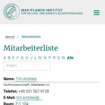
Hauptinhalt
Service
Mitarbeiterliste
Mitarbeiterliste
A
B
E
F
G
H
J
L
M
N
P
R
S
W
Alle
Tim Andrees
Nichtwissenschaftl. Mitarbeiter/-in
+49 331 567-9128
tim.andrees@...
Z-1.104