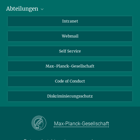
peter.seeberger@...
Abteilungen
Mitarbeiterverzeichnis
http://www.peter-seeberger.de
Anfahrt
Biomaterialien
Intranet
Curriculum Vitae
Biomolekulare Systeme
Webmail
Kolloidchemie
Nachhaltige und Bio-inspirierte Materialien
Self Service
Max-Planck-Gesellschaft
Code of Conduct
Diskriminierungsschutz
Max-Planck-Gesellschaft